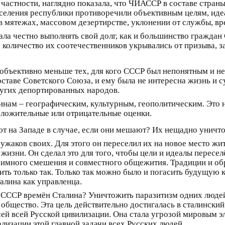
астности, наглядно показала, что ЧИАССР в составе страны
аселения республики противоречили объективным целям, иде
в мятежах, массовом дезертирстве, уклонении от службы, вре
а честно выполнять свой долг, как и большинство граждан 
 количество их соотечественников укрывались от призыва, 
бъективно меньше тех, для кого СССР был непонятным и не
оставе Советского Союза, и ему была не интересна жизнь и с
ругих депортированных народов.
нам – географическим, культурным, геополитическим. Это 
положительные или отрицательные оценки.
ют на Западе в случае, если они мешают? Их нещадно унич
ужаков своих. Для этого он переселил их на новое место жи
зни. Он сделал это для того, чтобы цели и идеалы пересел
заимного смешения и совместного общежития. Традиции и обр
ть только так. Только так можно было и погасить будущую
алина как управленца.
я СССР времён Сталина? Уничтожить паразитизм одних людей
 общество. Эта цель действительно достигалась в сталинский
ей всей Русской цивилизации. Она стала угрозой мировым э
лизации этой главной задачи всех Русских людей.