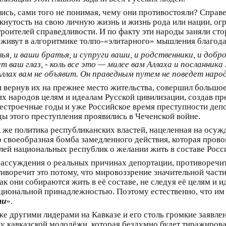
ись, сами того не понимая, чему они противостояли? Спра
нутость на свою личную жизнь и жизнь рода или нации, огра
роителей справедливости. И по факту эти народы заняли стор
ь живут в алгоритмике толпо-«элитарного» мышления благод
я, и ваши братья, и супруги ваши, и родственники, и добр
ет ваш глаз, - коль все это — милее вам Аллаха и посланник
Аллах вам не объявит. Он праведным путем не поведет нар
вернув их на прежнее место жительства, совершил большое 
тих народов целям и идеалам Русской цивилизации, создав п
рестроечные годы и уже Российское время преступности деп
ы этого преступления проявились в Чеченской войне.
к же политика республиканских властей, нацеленная на осуж
то своеобразная бомба замедленного действия, которая про
лей национальных республик о желании жить в составе Росс
рассуждения о реальных причинах депортации, противоречит 
отиворечит это потому, что мировоззрение значительной час
к они собираются жить в её составе, не следуя её целям и и
циональной принадлежностью. Поэтому естественно, что им 
ти
».
же другими лидерами на Кавказе и его столь громкие заявле
 кавказской молодёжи, которая бездумно будет тиражироват