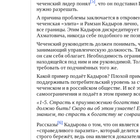
[5]
чеченский лидер понял
, что он подставил
нужно разрешать.
А причина проблемы заключается в откровен
чеченская «элита» и Рамзан Кадыров лично,
все границы. Этим Кадыров дискредитирует 
Ахматовича, никогда себе подобного не позв
Чеченский руководитель должен понимать, ч
занимающий управленческую должность. Тяж
он сам себя облагает. Необходимость огран
находящейся под ним и им руководимой. Тол
требовать от подчинённых того же.
Какой пример подаёт Кадыров? Плохой прим
поддерживать потребительский уровень за сч
чеченском и в российском обществе. И всё э
самоограничения и подаёт в этом пример вс
«1-5. Страсть к приумножению богатства и
должно быть! Скоро вы об этом узнаете! Е
знанием, то страсть к богатству не совра
[6]
Рассказы
Кадырова о том, что он являетс
«справедливого паразита», который делится 
строго бережёт, ведь она является доказател