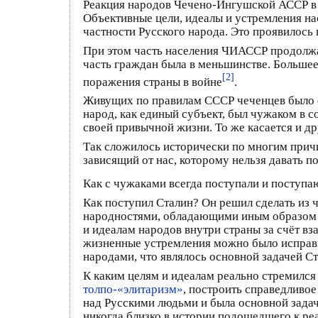
Реакция народов Чечено-Ингушской АССР в ч
Объективные цели, идеалы и устремления н
частности Русского народа. Это проявилось 
При этом часть населения ЧИАССР продолжал
часть граждан была в меньшинстве. Большее
[2]
поражения страны в войне
.
Живущих по правилам СССР чеченцев было о
народ, как единый субъект, был чужаком в с
своей привычной жизни. То же касается и д
Так сложилось исторически по многим причи
зависящий от нас, которому нельзя давать 
Как с чужаками всегда поступали и поступа
Как поступил Сталин? Он решил сделать из ч
народностями, обладающими иным образом жи
и идеалам народов внутри страны за счёт в
жизненные устремления можно было исправи
народами, что являлось основной задачей Ст
К каким целям и идеалам реально стремилс
толпо-«элитаризм»
, построить справедливое
над Русскими людьми и была основной задач
никогда близко в истории подошедшего к реа