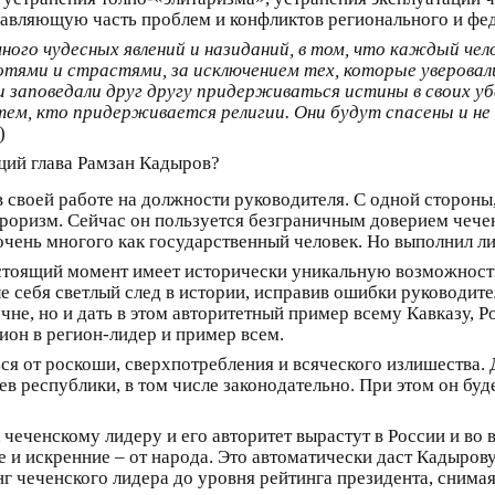
давляющую часть проблем и конфликтов регионального и фе
ного чудесных явлений и назиданий, в том, что каждый чел
тями и страстями, за исключением тех, которые уверовали
и заповедали друг другу придерживаться истины в своих убе
ем, кто придерживается религии. Они будут спасены и не п
)
щий глава Рамзан Кадыров?
в своей работе на должности руководителя. С одной стороны,
ерроризм. Сейчас он пользуется безграничным доверием чече
я очень многого как государственный человек. Но выполнил 
настоящий момент имеет исторически уникальную возможност
ле себя светлый след в истории, исправив ошибки руководит
ечне, но и дать в этом авторитетный пример всему Кавказу, 
он в регион-лидер и пример всем.
ся от роскоши, сверхпотребления и всяческого излишества. 
ев республики, в том числе законодательно. При этом он бу
 чеченскому лидеру и его авторитет вырастут в России и во
 и искренние – от народа. Это автоматически даст Кадырову
г чеченского лидера до уровня рейтинга президента, снима