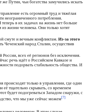
 же Путин, чьи богатства замучились искать
управление есть огромный труд и тяжёлая
ти неограниченного потребления.
 теперь в их задачах на жизнь нет больше
 из жизни человека. Они только хотят
ной смуте и вечным конфликтам.
Из-за этого
ить Чеченский народ Сталин, осуществив
й России, всех её регионов без исключения.
ейчас речь идёт о Российском Кавказе и
ожности подорвать стабильность общества. И
 происходят только в управлении, где один
ли её тщательно скрывать, со временем
этот будет подогреваться Западом снаружи, с
[7]
одство, что мы уже сейчас можем
еловека человеком. В этом случае