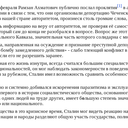
[1]
 февраля Рамзан Ахматович публично послал проклятия
в 
рии в связи с тем, что они организовали депортацию Чеченск
 нашей стране авторитетом, произнеся столь громкие слова,
ь информацию на веру от авторитетов, не проверяя её самос
орый сам до конца не разобрался в вопросе. Вопрос же это
тального Кавказа, значительная часть которого солидарна с 
а, направленная на осуждение и признание преступной депо
 «бомбу замедленного действия» - слабо тлеющий конфликт 
сли его не разрешить заранее.
ная его жизнь изнутри, всегда считался большим специалис
ональностей, он мог наблюдать закономерности в поведени
 за рубежом, Сталин имел возможность сравнить особенност
но и системно добивался искоренения паразитизма и эксплуа
первого в истории социалистического общества, основанног
 одних людей на труде других, имеет б
о
льшую степень знач
о или национального.
щества в это кризисное время, Сталин мог видеть реакцию н
и нации и народы разделяют общую участь государства, полно