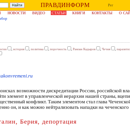
ПРАВДИНФОРМ
Рег
Я
НОВОСТИ
ВИДЕО
СТАТЬИ
КНИГИ
КОНТАКТЫ
О СА
ыбор
,
,
,
,
,
,
логии
история
политика
порочность
Рамзан Кадыров
Чечня
паразити
akonvremeni.ru
поисках возможности дискредитации России, российской влас
йти элемент в управленческой иерархии нашей страны, вцеп
щественный конфликт. Таким элементом стал глава Чеченско
енно он, и как можно нейтрализовать нападки на чеченского
талин, Берия, депортация