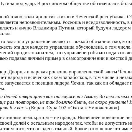
 Путина под удар. В российском обществе обозначилась бол
ной толпо-«элитарности» жизни в Чеченской республике. Об
 является непозволительным. Роскошь и вседозволенность, в
власть и лично Владимира Путина, который будучи лидером в
олял.
то власть и управление являются тяжкой обязанностью, кото
есть эта для каждого управленца обусловлена, в том числ
ичений продиктована тем, что управленец обязан подавать л
ько подавая личный пример в самоограничении и жёсткой д
ер. Дворцы и царская роскошь управленческой элиты Чечн
ёт народа и всяческих схем заработков, в том числе и нез
то запускается с позиции лидера Чечни, так как он обладает
ем.
 детей отвращает вас от служения Аллаху до тех самых по
ще раз повторяю, не так должно быть, вы скоро узнаете! И
щала бы вас.»
(Коран. Сура 102 «Охота к Умножению»)
я истинным демократом – не правда. Нынешнее поведение че
своей долей с остальным народом так, чтобы не допустить н
ьством того, что он здесь главный. Какое отношение это име