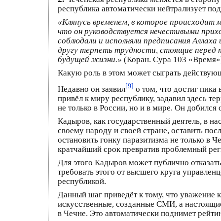
республика автоматически нейтрализует по
«Клянусь временем, в которое происходит м
что он руководствуется нечестивыми прихо
соблюдали и исполняли предписания Аллаха 
другу терпеть трудности, стоящие перед т
будущей жизни.»
(Коран. Сура 103 «Время»
Какую роль в этом может сыграть действую
[9]
Недавно он заявил
о том, что достиг пика 
привёл к миру республику, задавил здесь т
не только в России, но и в мире. Он добилс
Кадыров, как государственный деятель, в 
своему народу и своей стране, оставить пос
остановить гонку паразитизма не только в Ч
кратчайший срок превратив проблемный реги
Для этого Кадыров может публично отказать
требовать этого от высшего круга управленц
республикой.
Данный шаг приведёт к тому, что уважение к
искусственные, созданные СМИ, а настоящие
в Чечне. Это автоматически поднимет рейтин