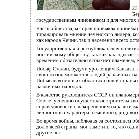
23
Бе
государственным чиновником и для многих в
Часть общества, которая привыкла принимат
тиражировать мнение чеченского лидера, кот
как народа Чечни, так и населения всего ос
Государственная и республиканская политик
российскому обществу, так как закладывает
временем обязательно вспыхнет пламенем, е
Иосиф Сталин, будучи уроженцем Кавказа, з
свою жизнь множество людей различных наци
Побывав во многих областях нашей страны и
различных народов.
В качестве руководителя СССР, он планомер
Союзе, успешно осуществляя строительство 
справедливости с искоренением паразитизма
личностного характера, семейного, родовог
Во время войны, наблюдая за состоянием об
долю всей страны, мог заметить то, что одн
другие нет.