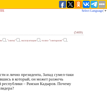
ЙТЕ
Select Language
▼
(5409)
,
,
,
,
зм
"элиты"
эксплуатация
толпо-"элитаризм"
ти и лично президента, Запад сумел-таки
ившись в который, он может разжечь
й республики – Рамзан Кадыров. Почему
 лидера?