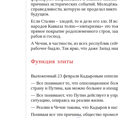
причинах исторических событий. Молодёжь б
справедливости, которую не проделал никто
будущем.
Если Сталин – злодей, то и дело его зло. И 
народов Кавказа толпо-«элитаризма» это то
прямое покрытие родоплеменного строя, защ
рабов и господ.
А Чечня, в частности, из всех республик се
рабочее быдло. Так ярко, что даже Запад на
Функция элиты
Выложенный 23 февраля Кадыровым оппози
— Все понимают то, что оппозиционное бол
страну и Путина, как можно больнее и изощ
— Все понимают, что Путин действует в упр
ситуацию, опираясь на реалии жизни.
— Реалии в Чечне таковы, что Кадыров в на
Понимая все эти причины, общество промолч