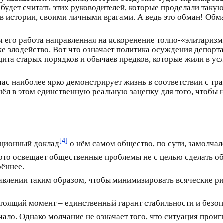
удет считать этих руководителей, которые проделали такую
 в истории, своими личными врагами. А ведь это обман! О
вся его работа направленная на искоренение толпо-«элитариз
же злодейство. Вот что означает политика осуждения депорт
ита старых порядков и обычаев предков, которые жили в усл
йчас наиболее ярко демонстрирует жизнь в соответствии с тр
шёл в этом единственную реальную зацепку для того, чтобы 
[4]
ционный доклад
о нём самом общество, по сути, замолчал
ото освещает общественные проблемы не с целью сделать об
рённее.
авлении таким образом, чтобы минимизировать всяческие р
стоящий момент – единственный гарант стабильности и безоп
ало. Однако молчание не означает того, что ситуация прои