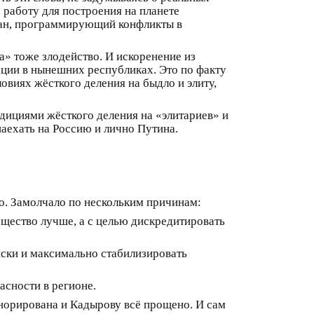
 работу для построения на планете
бман, программирующий конфликты в
ма» тоже злодейство. И искоренение из
ации в нынешних республиках. Это по факту
овиях жёсткого деления на быдло и элиту,
адициями жёсткого деления на «элитариев» и
наехать на Россию и лично Путина.
о. Замолчало по нескольким причинам:
щество лучше, а с целью дискредитировать
иски и максимально стабилизировать
асности в регионе.
гнорирована и Кадырову всё прощено. И сам