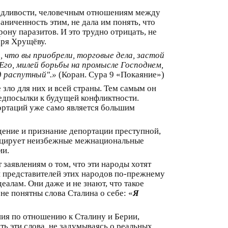
ведливости, человечным отношениям между
ниченность этим, не дала им понять, что
ону паразитов. И это трудно отрицать, не
аря Хрущёву.
о, что вы приобрели, торговые дела, застой
а Его, милей борьбы на промысле Господнем,
од распутный".»
(Коран. Сура 9 «Покаяние»)
зло для них и всей страны. Тем самым он
редпосылки к будущей конфликтности.
ортаций уже само является большим
дение и признание депортации преступной,
воцирует неизбежные межнациональные
ии.
заявлениям о том, что эти народы хотят
ти представителей этих народов по-прежнему
деалам. Они даже и не знают, что такое
не понятны слова Сталина о себе: «
Я
ния по отношению к Сталину и Берии,
ь эти слова, не задумываясь о реальных