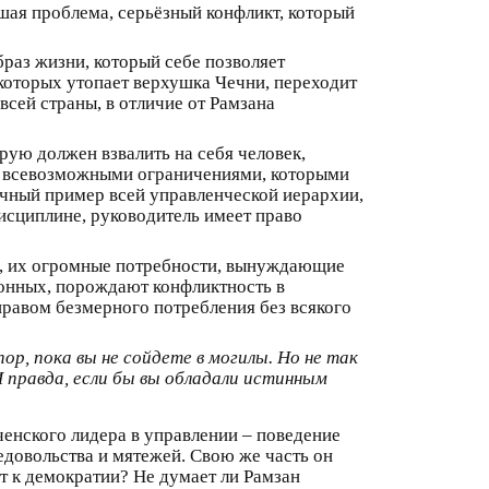
ьшая проблема, серьёзный конфликт, который
раз жизни, который себе позволяет
 которых утопает верхушка Чечни, переходит
сей страны, в отличие от Рамзана
рую должен взвалить на себя человек,
е, всевозможными ограничениями, которыми
ичный пример всей управленческой иерархии,
исциплине, руководитель имеет право
и, их огромные потребности, вынуждающие
аконных, порождают конфликтность в
 правом безмерного потребления без всякого
р, пока вы не сойдете в могилы. Но не так
 правда, если бы вы обладали истинным
ченского лидера в управлении – поведение
едовольства и мятежей. Свою же часть он
ет к демократии? Не думает ли Рамзан