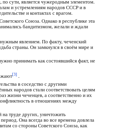
, по сути, является чужеродным элементом.
алам и устремлениям народов СССР и в
дительстве и контактах с врагом.
Советского Союза. Однако в республике эта
занимались бандитизмом, желали и ждали
нужным явлением. По факту, чеченский
удьба страны. Он замкнулся в своём мире и
нужно принимать как состоявшийся факт, не
[3]
тожают
.
тельства в соседство с другими
ённых народов стали соответствовать целям
аз жизни чеченцев, а соответственно и их
 конфликтность в отношениях между
 на труде других, уничтожить
 период. Она всегда во все времена довлела
литам со стороны Советского Союза, как