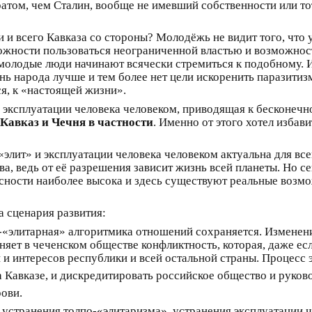
том, чем Сталин, вообще не имевший собственности или тот
и всего Кавказа со стороны? Молодёжь не видит того, что 
можности пользоваться неограниченной властью и возможнос
 молодые люди начинают всячески стремиться к подобному. И
нь народа лучше и тем более нет цели искоренить паразитизм
ся, к «настоящей жизни».
и эксплуатации человека человеком, приводящая к бесконеч
 Кавказ и Чечня в частности
. Именно от этого хотел избав
элит» и эксплуатации человека человеком актуальна для все
ва, ведь от её разрешения зависит жизнь всей планеты. Но с
пасности наиболее высока и здесь существуют реальные возм
а сценария развития:
-«элитарная» алгоритмика отношений сохраняется. Изменения
яет в чеченском обществе конфликтность, которая, даже ес
 и интересов республики и всей остальной страны. Процесс 
 Кавказе, и дискредитировать российское общество и руков
рови.
устранения толпо-«элитаризма», устранения эксплуатации ч