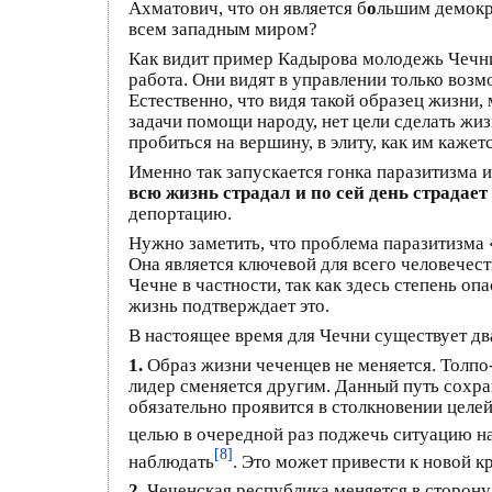
Ахматович, что он является б
о
льшим демокра
всем западным миром?
Как видит пример Кадырова молодежь Чечни 
работа. Они видят в управлении только воз
Естественно, что видя такой образец жизни,
задачи помощи народу, нет цели сделать жиз
пробиться на вершину, в элиту, как им кажет
Именно так запускается гонка паразитизма 
всю жизнь страдал и по сей день страдает
депортацию.
Нужно заметить, что проблема паразитизма «
Она является ключевой для всего человечест
Чечне в частности, так как здесь степень о
жизнь подтверждает это.
В настоящее время для Чечни существует дв
1.
Образ жизни чеченцев не меняется. Толпо
лидер сменяется другим. Данный путь сохран
обязательно проявится в столкновении целей
целью в очередной раз поджечь ситуацию на
[8]
наблюдать
. Это может привести к новой к
2.
Чеченская республика меняется в сторону 