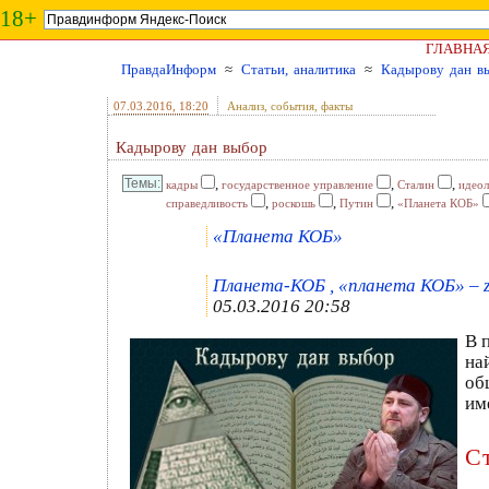
18+
ГЛАВНА
ПравдаИнформ
≈
Статьи, аналитика
≈
Кадырову дан в
07.03.2016
, 18:20
Анализ, события, факты
Кадырову дан выбор
,
,
,
кадры
государственное управление
Сталин
идео
,
,
,
справедливость
роскошь
Путин
«Планета КОБ»
«Планета КОБ»
Планета-КОБ , «планета КОБ» – z
05.03.2016 20:58
В 
на
об
им
С