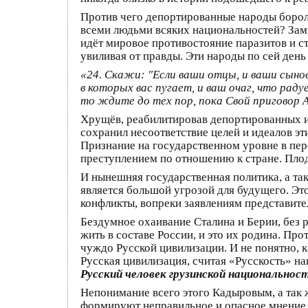
Против чего депортированные народы борол
всеми людьми всяких национальностей? Замк
идёт мировое противостояние паразитов и ст
увиливая от правды. Эти народы по сей ден
«24. Скажи: "Если ваши отцы, и ваши сыновь
в которых вас пугает, и ваш очаг, что раду
то ждите до тех пор, пока Свой приговор 
Хрущёв, реабилитировав депортированных и 
сохранил несоответствие целей и идеалов э
Признание на государственном уровне в пе
преступлением по отношению к стране. Плод
И нынешняя государственная политика, а та
является большой угрозой для будущего. Э
конфликты, вопреки заявлениям представите
Бездумное охаивание Сталина и Берии, без 
жить в составе России, и это их родина. Пр
чуждо Русской цивилизации. И не понятно, ка
Русская цивилизация, считая «Русскость» на
Русский человек грузинской национальнос
Непонимание всего этого Кадыровым, а так 
формируют неправильное и опасное мнение у