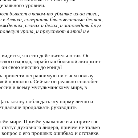
дерального уровней.
овек бывает в каком-то убытке из-за того,
 в Аллаха, совершали благочестивые деяния,
ждениях, словах и делах, и заповедали друг
онесут урона, и преуспеют в этой и в
 видится, что это действительно так. Он
нского народа, заработал большой авторитет
ли он свою миссию до конца?
ь принести несравнимую ни с чем пользу
елей прошлого. Сейчас он реально способен
России и всему мусульманскому миру, в
Дать клятву соблюдать эту норму лично и
дет дальше продолжать руководить
 всём мире. Причём уважение и авторитет не
 статус духовного лидера, причём не только
я вопрос о его прошлых ошибках и отставке.