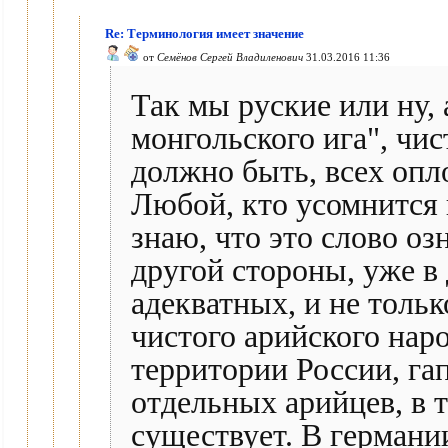
Re: Терминология имеет значение
от
Семёнов Сергей Владиленович
31.03.2016 11:36
Так мы руские или ну, 
монгольского ига", чи
должно быть, всех опл
Любой, кто усомнится 
знаю, что это слово озн
другой стороны, уже в
адекватных, и не тольк
чистого арийского наро
территории России, га
отдельных арийцев, в 
существует. В германии