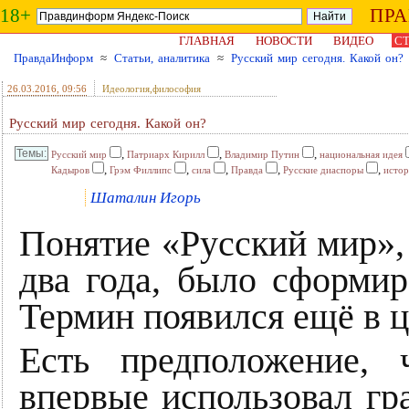
18+
ПР
ГЛАВНАЯ
НОВОСТИ
ВИДЕО
СТ
ПравдаИнформ
≈
Статьи, аналитика
≈
Русский мир сегодня. Какой он?
26.03.2016
, 09:56
Идеология,философия
Русский мир сегодня. Какой он?
,
,
,
Русский мир
Патриарх Кирилл
Владимир Путин
национальная идея
,
,
,
,
,
Кадыров
Грэм Филлипс
сила
Правда
Русские диаспоры
истор
Шаталин Игорь
Понятие «Русский мир»,
два года, было сформир
Термин появился ещё в ц
Есть предположение,
впервые использовал гр