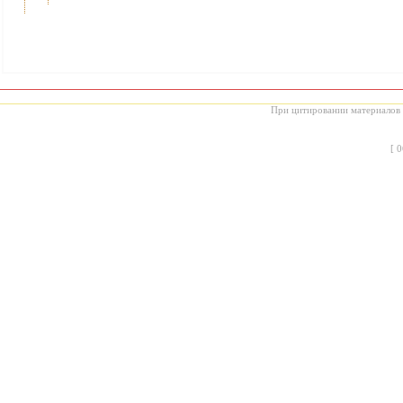
При цитировании материалов с
[
0