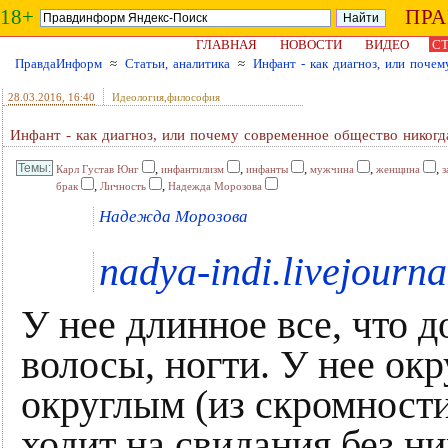
18+
ПР
ГЛАВНАЯ
НОВОСТИ
ВИДЕО
СТ
ПравдаИнформ
≈
Статьи, аналитика
≈
Инфант - как диагноз, или почем
28.03.2016
, 16:40
Идеология,философия
Инфант - как диагноз, или почему современное общество никогд
,
,
,
,
,
Карл Густав Юнг
инфантилизм
инфанты
мужчина
женщина
з
,
,
брак
Личность
Надежда Морозова
Надежда Морозова
nadya-indi.livejourn
У нее длинное все, что 
волосы, ногти. У нее окр
округлым (из скромности
ходит на свидания без ни