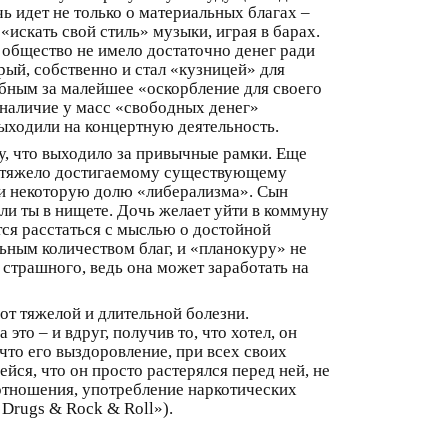
ь идет не только о материальных благах –
«искать свой стиль» музыки, играя в барах.
 общество не имело достаточно денег ради
рый, собственно и стал «кузницей» для
обным за малейшее «оскорбление для своего
наличие у масс «свободных денег»
выходили на концертную деятельность.
му, что выходило за привычные рамки. Еще
ль тяжело достигаемому существующему
 и некоторую долю «либерализма». Сын
ь ли ты в нищете. Дочь желает уйти в коммуну
ется расстаться с мыслью о достойной
льным количеством благ, и «планокуру» не
 страшного, ведь она может заработать на
от тяжелой и длительной болезни.
это – и вдруг, получив то, что хотел, он
 что его выздоровление, при всех своих
йся, что он просто растерялся перед ней, не
е отношения, употребление наркотических
Drugs & Rock & Roll»).