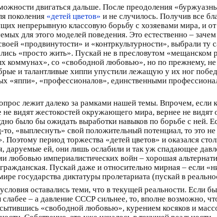
озможности двигаться дальше. После преодоления «буржуазн
для поколения
«детей цветов»
и не случилось. Получив все бл
ущих непрерывную классовую борьбу с хозяевами мира, и 
емых для этого моделей поведения. Это естественно – зачем 
й своей «продвинутости» и «контркультурности», выбрали т
ались «просто жить». Пускай не в пресловутом «мещанском
х коммунах», со «свободной любовью», но по прежнему, не 
обрые и талантливые хиппи упустили лежащую у их ног победу
рных «яппи», «профессионалов», единственными профессион
опрос лежит далеко за рамками нашей темы. Впрочем, если к
 не видят жестокостей окружающего мира, вернее не видят 
но было бы ожидать выработки навыков по борьбе с ней. Ес
ц-то, «выплеснуть» свой положительный потенциал, то это не
». Поэтому период торжества «детей цветов» и оказался сто
 даруемые ей, они лишь ослабили и так уж спадающее давле
ями любовью империалистических войн – хорошая альтернатив
ражданская. Пускай даже и относительно мирная – если «н
ире государства диктатуры пролетариата (пускай в реально
 условия оставались теми, что в текущей реальности. Если б
 слабее – а давление СССР сильнее, то, вполне возможно, ч
насытившись «свободной любовью», курением косяков и мас