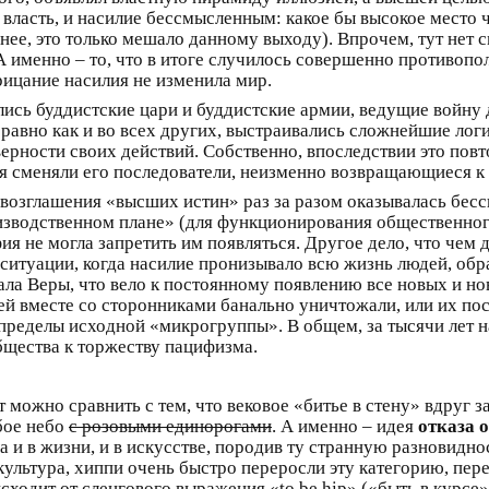
 власть, и насилие бессмысленным: какое бы высокое место 
рнее, это только мешало данному выходу). Впрочем, тут нет 
 А именно – то, что в итоге случилось совершенно противоп
рицание насилия не изменила мир.
лись буддистские цари и буддистские армии, ведущие войну
, равно как и во всех других, выстраивались сложнейшие ло
верности своих действий. Собственно, впоследствии это повт
ия сменяли его последователи, неизменно возвращающиеся к
возглашения «высших истин» раз за разом оказывалась бесс
изводственном плане» (для функционирования общественного
фия не могла запретить им появляться. Другое дело, что че
 ситуации, когда насилие пронизывало всю жизнь людей, об
ала Веры, что вело к постоянному появлению все новых и 
ей вместе со сторонниками банально уничтожали, или их по
пределы исходной «микрогруппы». В общем, за тысячи лет н
бщества к торжеству пацифизма.
кт можно сравнить с тем, что вековое «битье в стену» вдруг
бое небо
с розовыми единорогами
. А именно – идея
отказа 
 и в жизни, и в искусстве, породив ту странную разновиднос
ультура, хиппи очень быстро переросли эту категорию, пере
ходит от сленгового выражения «to be hip» («быть в курсе»)