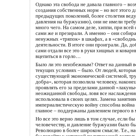
Однако эта свобода не давала главного – в
создания собственных норм – но вот этого 
предыдущих поколений, более столетия вед
давления на буржуазию), они не имели требу
много чего. На самом деле, хиппи, при все
сами же и презирали. А именно – они собир
ненужных «тряпок» в шкафах, а в «свободны
деятельности. В итоге они проиграли. Да, д
сами отдали все это в руки хищных и кова
вцепиться в горло…
Было ли это неизбежным? Ответ на данный в
текущих условиях – было. От людей, которые
существующей экономической системой, труд
добра», которая позволила человеку, наконе
проявлять его за пределами данной «лакуны
неожиданной свободы, ловя все наслаждения,
использовала в своих целях. Замена заняти
империалистическую войну способна война г
главное – поддержаны давлением первого в м
Но все это верно лишь в том случае, если бы
человечеству, и давление буржуазии было бы
Революцию в более широком смысле. Т.е., 