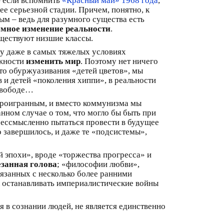
– если вспомнить
«Красный май» 1968 года
,
ее серьезной стадии. Причем, понятно, к
ым – ведь для разумного существа есть
умное изменение реальности
.
уществуют низшие классы.
му даже в самых тяжелых условиях
ожности
изменить мир
. Поэтому нет ничего
сто обуржуазивания «детей цветов», мы
 и детей «поколения хиппи», в реальности
 свободе…
проигранным, и вместо коммунизма мы
нном случае о том, что могло бы быть при
бессмысленно пытаться провести в будущее
но завершилось, и даже те «подсистемы»,
й эпохи», вроде «торжества прогресса» и
езанная голова
; «философии любви»,
вязанных с несколько более ранними
 А останавливать империалистические войны
я в сознании людей, не является единственно