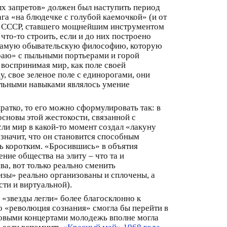
ых запретов» должен был наступить период
ага «на блюдечке с голубой каемочкой» (и от
от СССР, ставшего мощнейшим инструментом
что-то строить, если и до них построено
у самую обывательскую философию, которую
 раю» с пыльными портьерами и горой
воспринимая мир, как поле своей
, свое зеленое поле с единорогами, они
альными навыками являлось умение
ратко, то его можно сформулировать так: в
основы этой жестокости, связанной с
ли мир в какой-то момент создал «лакуну
 значит, что он становится способным
ль коротким. «Бросившись» в объятия
ние общества на элиту – что та и
а, вот только реально сменить
изы» реально организованы и сплочены, а
сти и виртуальной).
ы «звезды легли» более благосклонно к
то «революция сознания» смогла бы перейти в
совыми концертами молодежь вполне могла