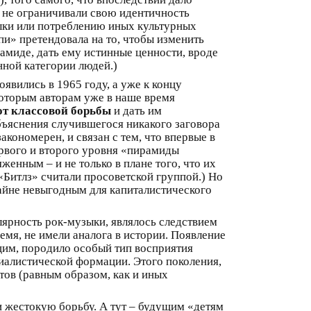
, не ограничивали свою идентичность
ыки или потреблению иных культурных
пи» претендовала на то, чтобы изменить
амиде, дать ему истинные ценности, вроде
нной категории людей.)
вились в 1965 году, а уже к концу
которым авторам уже в наше время
от классовой борьбы
и дать им
объяснения случившегося никакого заговора
кономерен, и связан с тем, что впервые в
рвого и второго уровня «пирамиды
енным – и не только в плане того, что их
«Битлз» считали просоветской группой.) Но
айне невыгодным для капиталистического
улярность рок-музыки, являлось следствием
емя, не имели аналога в истории. Появление
ущим, породило особый тип восприятия
циалистической формации. Этого поколения,
тов (равным образом, как и иных
и жестокую борьбу. А тут – будущим «детям