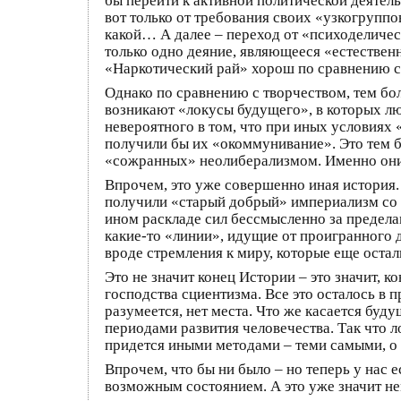
бы перейти к активной политической деятель
вот только от требования своих «узкогруппо
какой… А далее – переход от «психоделичес
только одно деяние, являющееся «естественн
«Наркотический рай» хорош по сравнению с 
Однако по сравнению с творчеством, тем бо
возникают «локусы будущего», в которых лю
невероятного в том, что при иных условиях
получили бы их «окоммунивание». Это тем б
«сожранных» неолиберализмом. Именно они
Впрочем, это уже совершенно иная история
получили «старый добрый» империализм со в
ином раскладе сил бессмысленно за предела
какие-то «линии», идущие от проигранного д
вроде стремления к миру, которые еще остал
Это не значит конец Истории – это значит, 
господства сциентизма. Все это осталось в 
разумеется, нет места. Что же касается буд
периодами развития человечества. Так что л
придется иными методами – теми самыми, о
Впрочем, что бы ни было – но теперь у нас 
возможным состоянием. А это уже значит 