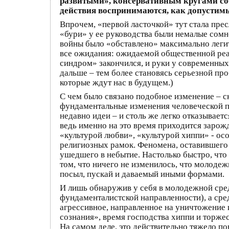
развитыми», консервативным кругами соб
действия воспринимаются, как допустим
Впрочем, «первой ласточкой» тут стала пре
«бури» у ее руководства были немалые сомн
войны было «обставлено» максимально леги
все ожидания: ожидаемой общественной реак
синдром» закончился, и руки у современных 
дальше – тем более становясь серьезной пр
которые ждут нас в будущем.)
С чем было связано подобное изменение – с
фундаментальные изменения человеческой п
недавно идеи – и столь же легко отказывает
ведь именно на это время приходится зарож
«культурой любви», «культурой хиппи» - ос
религиозных рамок. Феномена, оставившего 
ушедшего в небытие. Настолько быстро, что
том, что ничего не изменилось, что молодеж
посыл, пускай и даваемый иными формами.
И лишь обнаружив у себя в молодежной сред
фундаменталистской направленности), а сре
агрессивное, направленное на уничтожение 
сознания», время господства хиппи и торже
На самом деле, это действительно тяжело п