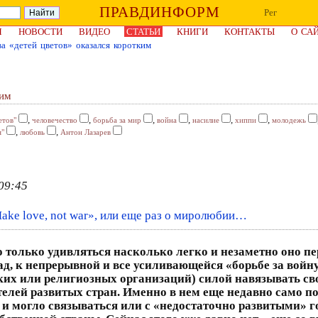
ПРАВДИНФОРМ
Рег
Я
НОВОСТИ
ВИДЕО
СТАТЬИ
КНИГИ
КОНТАКТЫ
О СА
а «детей цветов» оказался коротким
ким
,
,
,
,
,
,
етов"
человечество
борьба за мир
война
насилие
хиппи
молодежь
,
,
я"
любовь
Антон Лазарев
09:45
ake love, not war», или еще раз о миролюбии…
 только удивляться насколько легко и незаметно оно пе
, к непрерывной и все усиливающейся «борьбе за войну»
ких или религиозных организаций) силой навязывать сво
лей развитых стран. Именно в нем еще недавно само п
 и могло связываться или с «недостаточно развитыми» г