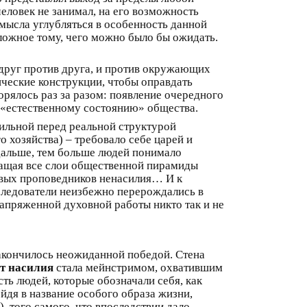
человек не занимал, на его возможность
смысла углубляться в особенность данной
оложное тому, чего можно было бы ожидать.
 друг против друга, и против окружающих
гические конструкции, чтобы оправдать
орялось раз за разом: появление очередного
 «естественному состоянию» общества.
ильной перед реальной структурой
 хозяйства) – требовало себе царей и
м дальше, тем больше людей понимало
ращая все слои общественной пирамиды
новых проповедников ненасилия… И к
следователи неизбежно перерождались в
апряженной духовной работы никто так и не
 закончилось неожиданной победой. Стена
от насилия
стала мейнстримом, охватившим
ть людей, которые обозначали себя, как
йдя в название особого образа жизни,
, того самого, что впоследствии дало