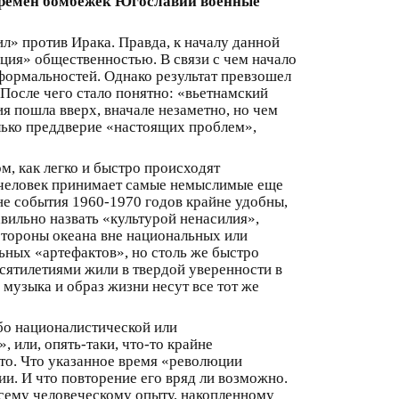
 времен бомбежек Югославии военные
л» против Ирака. Правда, к началу данной
ация» общественностью. В связи с чем начало
формальностей. Однако результат превзошел
После чего стало понятно: «вьетнамский
я пошла вверх, вначале незаметно, но чем
олько преддверие «настоящих проблем»,
ом, как легко и быстро происходят
 человек принимает самые немыслимые еще
ане события 1960-1970 годов крайне удобны,
вильно назвать «культурой ненасилия»,
стороны океана вне национальных или
ьных «артефактов», но столь же быстро
есятилетиями жили в твердой уверенности в
 музыка и образ жизни несут все тот же
убо националистической или
 или, опять-таки, что-то крайне
 то. Что указанное время «революции
и. И что повторение его вряд ли возможно.
всему человеческому опыту, накопленному