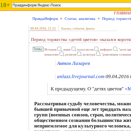
18+
ГЛАВНА
ПравдаИнформ
≈
Статьи, аналитика
≈
Период торжеств
09.04.2016
, 11:15
Анализ, события, факты
Период торжества «детей цветов» оказался корот
,
,
,
,
История
левые
психология
инферно
"дети цв
,
,
,
ненасилие
религия
культура
"революция сознани
Антон Лазарев
anlazz.livejournal.com
09.04.2016 
К предыдущему. О "детях цветов"
«M
Рассматривая судьбу человечества, можно
бывшей привычной еще лет тридцать назад
групп (военных союзов, стран, политичес
общественном сознании большинства жите
неприемлемое для культурного человека,