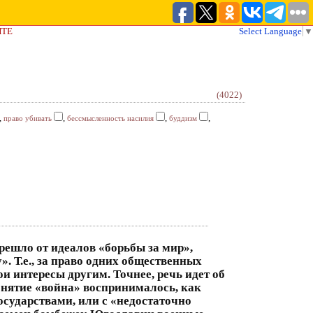
ЙТЕ
Select Language
▼
(4022)
,
,
,
,
право убивать
бессмысленность насилия
буддизм
решло от идеалов «борьбы за мир»,
. Т.е., за право одних общественных
и интересы другим. Точнее, речь идет об
онятие «война» воспринималось, как
осударствами, или с «недостаточно