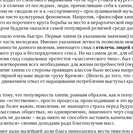
о в отличие от последних, люди, причислявшие себя к хиппи
 они не сводили ее и к «ассортименту» прослушиваемой муз
амки чисто культурных феноменов. Напротив, «философия хип
го из порочного круга борьбы за место в иерархической пир
даром буддизм оказался самой популярной религией среди да
шло очень быстро. Первые хиппи (в указанном значении) поя
 часть молодежи. Именно указанная легкость позволила не
ванности данного явления, имеющего смысл
отвлечь людей 
кого угара и беспорядочного секса. Но на самом деле, для 
емя спад социальных протестов «классического типа», был за
овлетворения всех необходимых для жизни потребностей (пе
иятие хиппи со стороны правящих классов было весьма напряж
лярной музыке видели «руку Кремля». (Вплоть до того, что 
м движением отказ от наращивания потребления выступал кр
к тому, что популярность хиппи, равным образом, как и поп
тно «естественно», просто процессы, происходившие в это вр
 еще более важно, поколения, не знающего страха перед буд
в классовых обществах, но одновременно, лишенного черт со
ть не должно – ведь никто не способен заставить капиталис
елиться» своими доходами ради благополучия масс.
анее ради малейшей доли блага приходилось вести тяжелую 