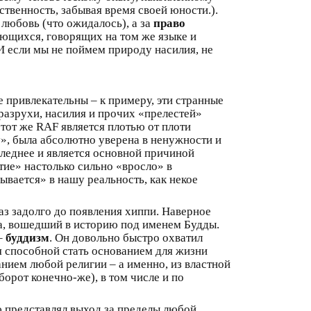
вственность, забывая время своей юности.).
 любовь (что ожидалось), а за
право
ющихся, говорящих на том же языке и
 И если мы не поймем природу насилия, не
 привлекательны – к примеру, эти странные
разрухи, насилия и прочих «прелестей»
тот же RAF является плотью от плоти
, была абсолютно уверена в ненужности и
следнее и является основной причиной
тие» настолько сильно «вросло» в
ывается» в нашу реальность, как некое
аз задолго до появления хиппи. Наверное
ха, вошедший в историю под именем Будды.
 –
буддизм
. Он довольно быстро охватил
я способной стать основанием для жизни
анием любой религии – а именно, из властной
орот конечно-же), в том числе и по
ю представлял выход за пределы любой