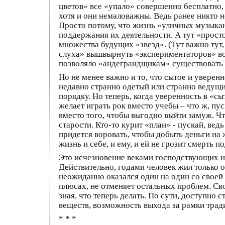
цветов» все «упало» совершенно бесплатно, 
хотя и они немаловажны. Ведь ранее никто не
Просто потому, что жизнь «уличных музыкан
поддержания их деятельности. А тут «просто
множества будущих «звезд». (Тут важно тут
слуха» вышвырнуть «экспериментаторов» во
позволяло «андеграндщикам» существовать и
Но не менее важно и то, что сытое и уверен
недавно странно одетый или странно ведущ
порядку. Но теперь, когда уверенность в «
желает играть рок вместо учебы – что ж, пус
вместо того, чтобы выгодно выйти замуж. Чт
старости. Кто-то курит «план» - пускай, ве
придется воровать, чтобы добыть деньги на 
жизнь и себе, и ему, и ей не грозит смерть 
Это исчезновение веками господствующих на
Действительно, годами человек жил только од
неожиданно оказался один на один со своей 
плюсах, не отменяет остальных проблем. Сво
зная, что теперь делать. По сути, доступно
веществ, возможность выхода за рамки тради
* * *