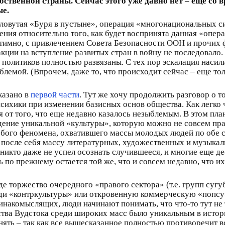
ственной страны. Сейчас этого уже давно нет – еще со
ые.
словутая «Буря в пустыне», операция «многонациональных си
ения относительно того, как будет воспринята данная «опер
тимно, с привлечением Совета Безопасности ООН и прочих 
ции на вступление развитых стран в войну не последовало. 
политиков полностью развязаны. С тех пор эскалация насили
облемой. (Впрочем, даже то, что происходит сейчас – еще т
казано в
первой части
. Тут же хочу продолжить разговор о т
сихики при изменении базисных основ общества. Как легко
ся от того, что еще недавно казалось незыблемым. В этом пл
дение уникальной «культуры», которую можно не совсем пра
обого феномена, охватившего массы молодых людей по обе 
после себя массу литературных, художественных и музыкал
 никто даже не успел осознать случившееся, и многие еще д
ь по прежнему остается той же, что и совсем недавно, что их
е торжество очередного «правого сектора» (т.е. групп суг
ди «контркультуры» или откровенную коммерческую «попсу»,
инакомыслящих, люди начинают понимать, что что-то тут не
ства Вудстока среди широких масс было уникальным в истори
онять – так как все вышесказанное полностью противоречит 