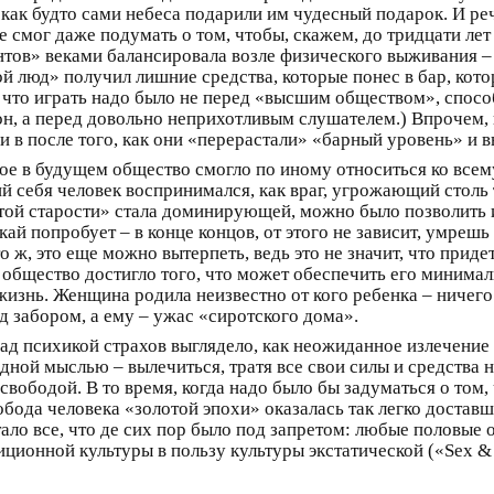
как будто сами небеса подарили им чудесный подарок. И реч
 смог даже подумать о том, чтобы, скажем, до тридцати лет 
тов» веками балансировала возле физического выживания –
й люд» получил лишние средства, которые понес в бар, кото
, что играть надо было не перед «высшим обществом», спос
н, а перед довольно неприхотливым слушателем.) Впрочем, 
 в после того, как они «перерастали» «барный уровень» и 
ное в будущем общество смогло по иному относиться ко все
ий себя человек воспринимался, как враг, угрожающий сто
сытой старости» стала доминирующей, можно было позволить
кай попробует – в конце концов, от этого не зависит, умреш
о ж, это еще можно вытерпеть, ведь это не значит, что прид
дь общество достигло того, что может обеспечить его минима
жизнь. Женщина родила неизвестно от кого ребенка – ничего
под забором, а ему – ужас «сиротского дома».
д психикой страхов выглядело, как неожиданное излечение 
ной мыслью – вылечиться, тратя все свои силы и средства на 
свободой. В то время, когда надо было бы задуматься о том,
бода человека «золотой эпохи» оказалась так легко доставше
 стало все, что де сих пор было под запретом: любые половы
ционной культуры в пользу культуры экстатической («Sex & 