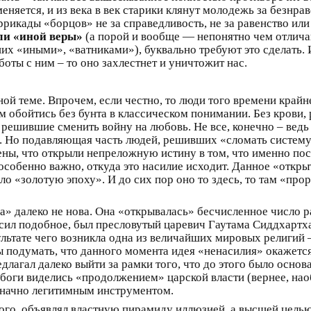
еняется, и из века в век старики клянут молодежь за безнра
ррикады «борцов» не за справедливость, не за равенство или
ли «иной веры»
(а порой и вообще — непонятно чем отлича
их «иными», «ватниками»), буквально требуют это сделать.
оты с ним – то оно захлестнет и уничтожит нас.
й теме. Впрочем, если честно, то люди того времени крайне
 обойтись без бунта в классическом понимании. Без крови, 
решившие сменить войну на любовь. Не все, конечно – ведь 
 Но подавляющая часть людей, решивших «сломать систему»
ены, что открыли непреложную истину в том, что именно по
особенно важно, откуда это насилие исходит. Данное «откры
о «золотую эпоху». И до сих пор оно то здесь, то там «прор
а» далеко не нова. Она «открывалась» бесчисленное число р
асил подобное, был пресловутый царевич Гаутама Сиддхарт
зультате чего возникла одна из величайших мировых религий
 подумать, что данного момента идея «ненасилия» окажетс
длагал далеко выйти за рамки того, что до этого было основ
оги виделись «продолжением» царской власти (вернее, наоб
начно легитимным инструментом.
этого, объявлял властную пирамиду иллюзией, а высшей цель