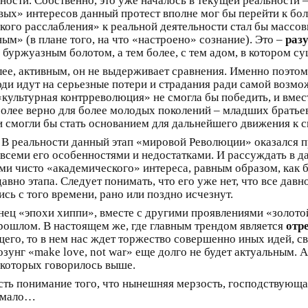
ности. Собственно, это уже началось в текущей реальности 
вых» интересов данный протест вполне мог бы перейти к бол
кого расслабления» к реальной деятельности стал бы массов
ым» (в плане того, на что «настроено» сознание). Это –
раз
буржуазным болотом, а тем более, с тем адом, в котором с
лее, активным, он не выдерживает сравнения. Именно поэто
ди идут на серьезные потери и страдания ради самой возм
 «культурная контрреволюция» не смогла бы победить, и вме
олее верно для более молодых поколений – младших братьев
 смогли бы стать основанием для дальнейшего движения к
. В реальности данный этап «мировой Революции» оказался 
семи его особенностями и недостатками. И рассуждать в да
ми чисто «академического» интереса, равным образом, как 
авно этапа. Следует понимать, что его уже нет, что все дав
ись с того времени, рано или поздно исчезнут.
конец «эпохи хиппи», вместе с другими проявлениями «золото
прошлом. В настоящем же, где главным трендом является
отр
ущего, то в нем нас ждет торжество совершенно иных идей, с
озунг «make love, not war» еще долго не будет актуальным.
 которых говорилось выше.
есть понимание того, что нынешняя мерзость, господствующа
немало…