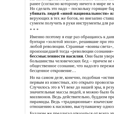
ранее (согласно которому ничего в мире не м
Но сделать это надо – поскольку горящие ба
убивать людей «иной национальности» и
верующих в тех же богов, но внезапно ставш
сумеем получить в руки инструменты для раб
* * *
Именно поэтому я еще раз обращаюсь к данно
бунтари «золотой эпохи», решившие при этом
любой революции. Странные «воины света», 
произошедшей тогда «революции сознания».
бессмысленности насилия
. Они были увер
большинства человеческих бед – причем не 
общественное сознание, что надолго пережил
бесценное откровение…
Но на самом деле, конечно, подобная «истин
первым из известных, кто открыто провозгл
Случилось это в VI веке до нашей эры, в ре
значительные массы людей, и можно было бы
миллионов. Ведь действительно, буддизм пре
пирамиды. Ведь «традиционные» языческие б
отношению к насилию, выступавшему одноз
Буддизм же предлагал отказаться от всего 