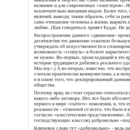
название и для современных «хипстеров». Н
исключительно внешним видом. Более того,
явлений, выводя, таким образом, себя за р
само отношение человека к жизни, вырвать е
любви.. (Как говориться, привет Будде. Не 
Распространение данного «движения» произо
десятилетия это движение охватило большую
утверждать об искусственности и спланиро
возможность «сгинуть» в болоте наркотичес
не нужно. Во-первых, происходящий в это вр
истории трудящиеся добились реального уд
Маслоу».) А во-вторых, известно, что воспр
считали практически коммунистами, а в попу
и в плане того, что декларированный данны
общества.
Поэтому вряд ли стоит серьезно относиться 
какого-либо заговора. Нет, все было абсолю
первого в мире «сытого» поколения, и, что
реальности – отличной от всего, что было 
согласно «классическим представлениям», бы
господствующих классов) добровольно «под
Ключевое слово тут «добровольно» - ведь р