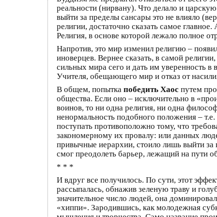
реальности (нирвану). Что делало и царскую
выйти за пределы сансары это не влияло (ве
религии, достаточно сказать самое главное.
Религия, в основе которой лежало полное от
Напротив, это мир изменил религию – появи
иноверцев. Вернее сказать, в самой религии
сильных мира сего и дать им уверенность в 
Учителя, обещающего мир и отказ от насил
В общем, попытка
победить Хаос
путем про
общества. Если оно – исключительно в «про
воинов, то ни одна религия, ни одна филосо
ненормальность подобного положения – т.е.
поступать противоположно тому, что требов
закономерному их провалу: или данных люд
привычные иерархии, стоило лишь выйти за 
смог преодолеть барьер, лежащий на пути о
* * *
И вдруг все получилось. По сути, этот эффе
рассыпалась, обнажив зеленую траву и голу
значительное число людей, она доминировала
«хиппи». Зародившись, как молодежная субк
мышления и творчества. Само название проис