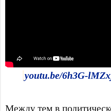
youtu.be/6h3G-lMZx
Между тем в политическ