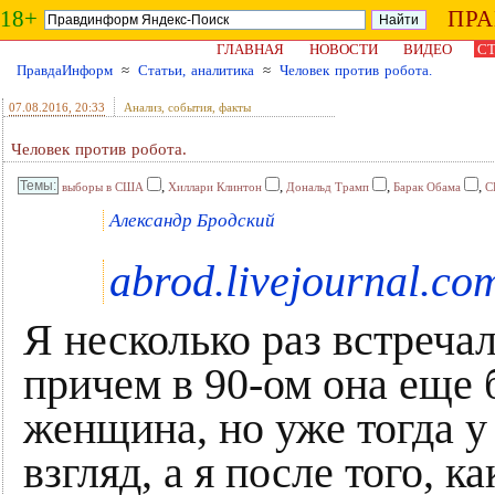
18+
ПР
ГЛАВНАЯ
НОВОСТИ
ВИДЕО
СТ
ПравдаИнформ
≈
Статьи, аналитика
≈
Человек против робота.
07.08.2016
, 20:33
Анализ, события, факты
Человек против робота.
,
,
,
,
выборы в США
Хиллари Клинтон
Дональд Трамп
Барак Обама
С
Александр Бродский
abrod.livejournal.co
Я несколько раз встреча
причем в 90-ом она еще 
женщина, но уже тогда 
взгляд, а я после того, к