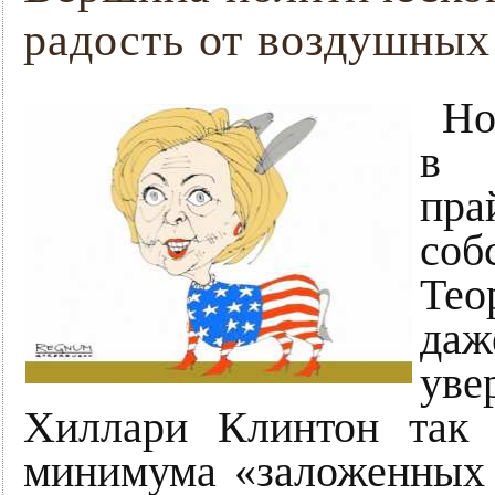
радость от воздушных
Но
в 
пра
со
Тео
даж
уве
Хиллари Клинтон так 
минимума «заложенных д