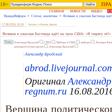
18+
ПР
ГЛАВНАЯ
НОВОСТИ
ВИДЕО
СТ
ПравдаИнформ
≈
Статьи, аналитика
≈
Великая и ужасная Бастинда идё
17.08.2016
, 10:16
Анализ, события, факты
Великая и ужасная Бастинда идёт на трон США: «В тюрягу её!»
,
,
,
,
Александр Бродский
США
Выборы в США
выборы
Хиллари Кли
,
демократическая партия
Александр Бродский
Александр Бродский
abrod.livejournal.co
Оригинал
Александ
regnum.ru
16.08.2016
Вершина политическог