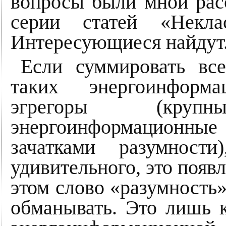
вопросы были мной рас
серии статей «Некла
Интересующиеся найдут
Если суммировать все
таких энергоинформ
эгрегоры (кру
энергоинформационны
зачатками разумност
удивительного, это появ
этом слово «разумность»
обманывать. Это лишь к