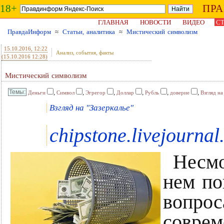
18+
ПР
ГЛАВНАЯ
НОВОСТИ
ВИДЕО
СТ
ПравдаИнформ
≈
Статьи, аналитика
≈
Мистический символизм
15.10.2016
, 12:22
Анализ, события, факты
(15.10.2016 12:28)
Мистический символизм
,
,
,
,
,
,
Деньги
Символ
Эгрегор
Доллар
Рубль
доверие
Взгляд на
Взгляд на "Зазеркалье"
chipstone.livejourna
Несмо
нем по
вопрос
совре