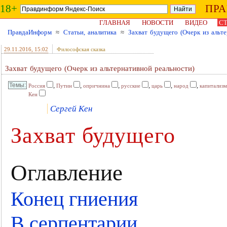
18+
ПР
ГЛАВНАЯ
НОВОСТИ
ВИДЕО
СТ
ПравдаИнформ
≈
Статьи, аналитика
≈
Захват будущего (Очерк из альте
29.11.2016
, 15:02
Философская сказка
Захват будущего (Очерк из альтернативной реальности)
,
,
,
,
,
,
Россия
Путин
опричнина
русские
царь
народ
капитализм
Кен
Сергей Кен
Захват будущего
Оглавление
Конец гниения
В серпентарии