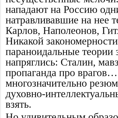
нападают на Россию одни
натравливавшие на нее т
Карлов, Наполеонов, Гит
Никакой закономерност
параноидальные теории з
напряглись: Сталин, мав
пропаганда про врагов…
многозначительно резюм
духовно-интеллектуальны
взять.
Но удивительным образо