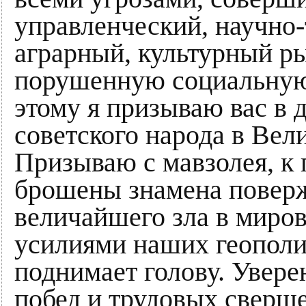
управленческий, научно
аграрный, культурный ры
порушенную социальную
этому я призываю вас в
советского народа в Вел
Призываю с мавзолея, к
брошены знамена повер
величайшего зла в миров
усилиями наших геополи
поднимает голову. Увер
побед и трудовых сверш