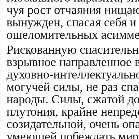
чуя рост отчаяния нища
вынужден, спасая себя и 
ошеломительных асимме
Рискованную спасительн
взрывное направленное 
духовно-интеллектуально
могучей силы, не раз сп
народы. Силы, сжатой д
плутония, крайне непред
созидательной, очень о
умеющей побеждать миро