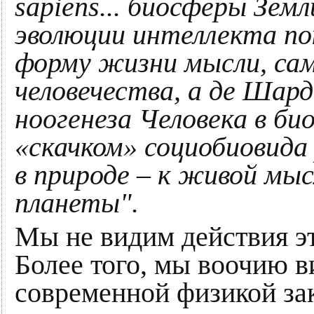
sapiens... биосферы Зе
эволюции интеллекта п
форму жизни мысли, са
человечества, а де Шард
ноогенеза Человека в б
«скачком» социобиовида
в природе – к живой мы
планеты".
Мы не видим действия эт
Более того, мы воочию 
современной физикой зак