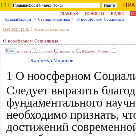
18+
ПР
ГЛАВНАЯ
НОВОСТИ
ВИДЕО
СТ
ПравдаИнформ
≈
Статьи, аналитика
≈
О ноосферном Социализме.
14.06.2021
, 10:42
Анализ, события, факты
О ноосферном Социализме.
,
,
,
ноосфера
Социализм
идеология
Владимир Миронов
Владимир Миронов
1 О ноосферном Социали
Следует выразить благод
фундаментального научно
необходимо признать, чт
достижений современной