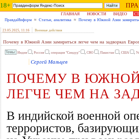
18+
ПР
ГЛАВНАЯ
НОВОСТИ
ВИДЕО
СТ
ПравдаИнформ
≈
Статьи, аналитика
≈
Почему в Южной Азии замиритьс
23.05.2025
, 11:16
Военные действия
Почему в Южной Азии замириться легче чем на задворках Евро
,
,
,
,
,
,
Индия
Россия
операция "Синдур"
СВО
Пакистан
США
У
Сергей Мальцев
ПОЧЕМУ В ЮЖНОЙ
ЛЕГЧЕ ЧЕМ НА ЗА
В индийской военной оп
террористов, базирующи