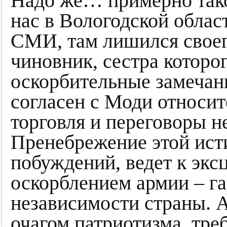
Надо же… примерно тако
нас в Вологодской облас
СМИ, там лишился своег
чиновник, сестра которо
оскорбительные замечани
согласен с Моди относите
торговля и переговоры н
Пренебрежение этой ист
побуждений, ведет к экс
оскорблением армии – га
независимости страны. 
очагом патриотизма, тр