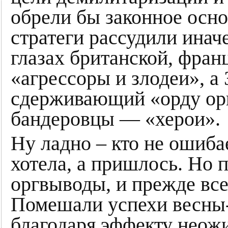
обрели бы законное осн
стратеги рассудили иначе
глазах британской, фран
«агрессоры и злодеи», а
сдерживающий «орду ор
бандеровцы — «херои».
Ну ладно – кто не ошиба
хотела, а пришлось. Но 
оргвыводы, и прежде все
Помешали успехи весны-
благодаря эффекту неож