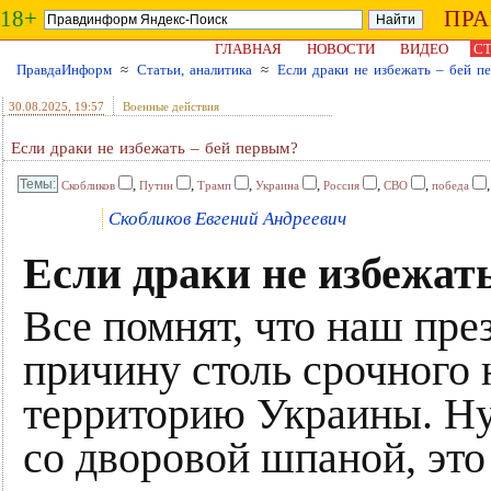
18+
ПР
ГЛАВНАЯ
НОВОСТИ
ВИДЕО
СТ
ПравдаИнформ
≈
Статьи, аналитика
≈
Если драки не избежать – бей п
30.08.2025
, 19:57
Военные действия
Если драки не избежать – бей первым?
,
,
,
,
,
,
Скобликов
Путин
Трамп
Украина
Россия
СВО
победа
Скобликов Евгений Андреевич
Если драки не избежат
Все помнят, что наш пре
причину столь срочного 
территорию Украины. Ну,
со дворовой шпаной, это