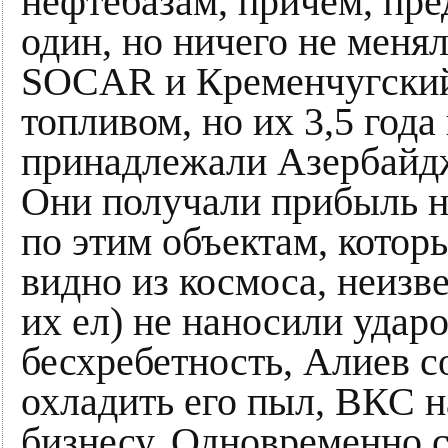
нефтебазам, причём, пре
один, но ничего не меня
SOCAR и Кременчугски
топливом, но их 3,5 года
принадлежали Азербайдж
Они получали прибыль н
по этим объектам, которы
видно из космоса, неизве
их ел) не наносили ударо
бесхребетность, Алиев с
охладить его пыл, ВКС н
бизнесу. Одновременно с