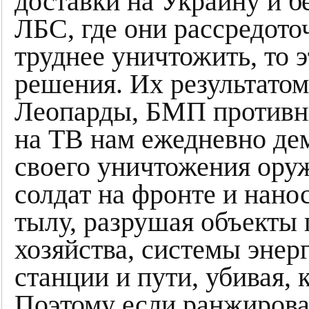
доставки на Украину и б
ЛБС, где они рассредото
труднее уничтожить, то э
решения. Их результатом
Леопарды, БМП противни
на ТВ нам ежедневно дем
своего уничтожения оруж
солдат на фронте и нан
тылу, разрушая объекты
хозяйства, системы энер
станции и пути, убивая,
Поэтому если ранжирова