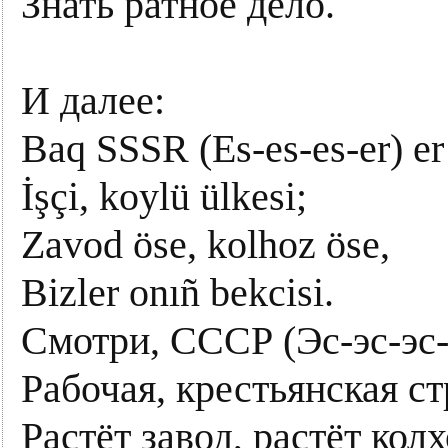
Знать ратное дело.
И далее:
Baq SSSR (Es-es-es-er) er
İşçi, koylü ülkesi;
Zavod öse, kolhoz öse,
Bizler onıñ bekcisi.
Смотри, СССР (Эс-эс-эс-
Рабочая, крестьянская ст
Растёт завод, растёт колх