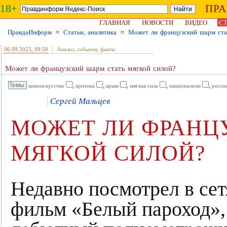
18+
ПР
ГЛАВНАЯ
НОВОСТИ
ВИДЕО
СТ
ПравдаИнформ
≈
Статьи, аналитика
≈
Может ли французский шарм ста
06.09.2025
, 09:50
Анализ, события, факты
Может ли французский шарм стать мягкой силой?
,
,
,
,
,
киноискусство
критика
крым
мягкая сила
национализм
росси
Сергей Мальцев
МОЖЕТ ЛИ ФРАНЦ
МЯГКОЙ СИЛОЙ?
Недавно посмотрел в сет
фильм «Белый пароход»,