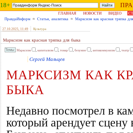
18+
ПР
ГЛАВНАЯ
НОВОСТИ
ВИДЕО
СТ
ПравдаИнформ
≈
Статьи, аналитика
≈
Марксизм как красная тряпка дл
27.10.2025
, 11:49
Культура
Марксизм как красная тряпка для быка
,
,
,
,
,
Марксизм
капитализм
товар
безумие
антикоммунизм
театр
Сергей Мальцев
МАРКСИЗМ КАК КР
БЫКА
Недавно посмотрел в кам
который арендует сцену 