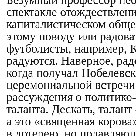
спектакле отождествлени
капиталистическом общес
этому поводу или радов
футболисты, например, 
радуются. Наверное, ра
когда получал Нобелевс
церемониальной встречи 
рассуждения о политико
таланта. Дескать, талант
а это «священная корова
в лотерею, но подавляю