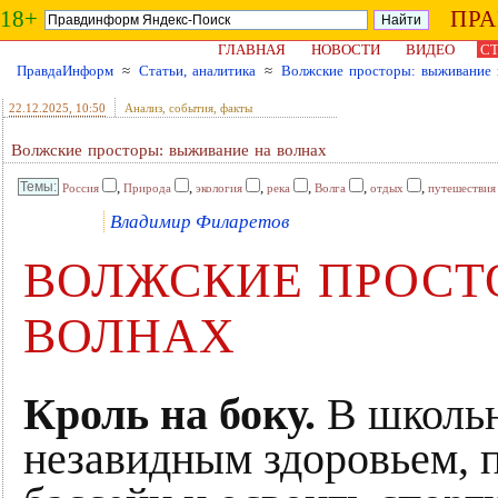
18+
ПР
ГЛАВНАЯ
НОВОСТИ
ВИДЕО
СТ
ПравдаИнформ
≈
Статьи, аналитика
≈
Волжские просторы: выживание 
22.12.2025
, 10:50
Анализ, события, факты
Волжские просторы: выживание на волнах
,
,
,
,
,
,
Россия
Природа
экология
река
Волга
отдых
путешествия
Владимир Филаретов
ВОЛЖСКИЕ ПРОСТ
ВОЛНАХ
Кроль на боку.
В школьн
незавидным здоровьем, 