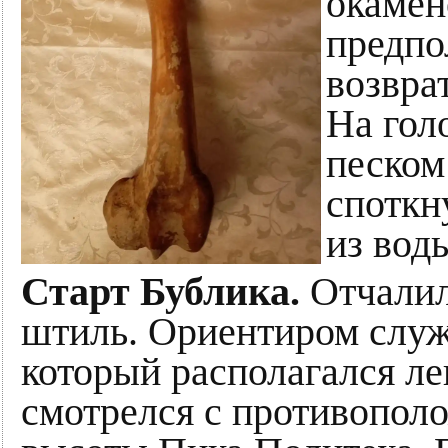
окамен
предпо
возвра
На гол
песком
споткн
из вод
Старт Бублика.
Отчалил
штиль. Ориентиром служ
который располагался ле
смотрелся с противопол