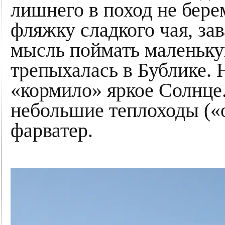
лишнего в поход не бере
фляжку сладкого чая, за
мысль поймать маленьку
трепыхалась в Бублике. Н
«кормило» яркое Солнце
небольшие теплоходы («о
фарватер.