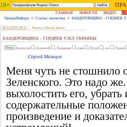
18+
ПР
ГЛАВНАЯ
НОВОСТИ
ВИДЕО
СТ
ПравдаИнформ
≈
Статьи, аналитика
≈
БАНДЕРОВЩИНА - ГОРДИЕВ У
28.12.2025
, 09:31
Анализ, события, факты
БАНДЕРОВЩИНА - ГОРДИЕВ УЗЕЛ УКРАИНЫ
,
,
,
,
,
,
Белорусия
Зеленский
Лукашенко
план
Путин
сво
Трамп
Сергей Мальцев
Меня чуть не стошнило о
Зеленского. Это надо же
выхолостить его, убрать 
содержательные положени
произведение и доказат