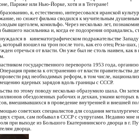
оне, Париже или Нью-Йорке, хотя и в Тегеране!
бразованию, я, естественно, интересовался иранской культу
ержание, но сюжет фильма сводился к мучительным душевны
молодым щеголем, комильфо. Через несколько лет, познаком
 бывшего насильника и, когда ее подозрения оправдались, ст
 и нуждался в кинематографическом подражательстве Запад
, который взошел на трон после того, как его отец Реза-ша
жден отречься от власти. Он уже был не столь наивен, как в
м.
участником государственного переворота 1953 года, орган
Операция привела к отстранению от власти правительства 
ровести ряд необходимых реформ, в том числе, национализа
мещению ядерных зарядов вдоль границы с СССР.
льства по этому поводу несколько образумило шаха. Он зат
иллионов обездоленных рабочих и дехкан, умами которых в
сов, вмешивавшихся в проведение внутренней и внешней по
мощью советских специалистов для создания металлургиче
 двух стран, сам побывал в СССР с супругами. Недавно мне 
бюля при выходе из Большого Екатерининского дворца в г. П
телям дворца.