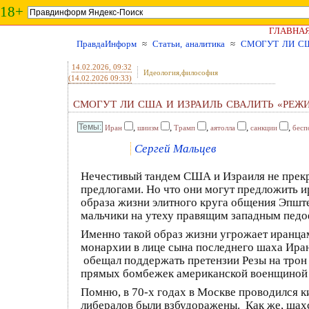
18+
ГЛАВНА
ПравдаИнформ
≈
Статьи, аналитика
≈
СМОГУТ ЛИ СШ
14.02.2026
, 09:32
Идеология,философия
(14.02.2026 09:33)
СМОГУТ ЛИ США И ИЗРАИЛЬ СВАЛИТЬ «РЕЖ
,
,
,
,
,
Иран
шиизм
Трамп
аятолла
санкции
бесп
Сергей Мальцев
Нечестивый тандем США и Израиля не прекр
предлогами. Но что они могут предложить ир
образа жизни элитного круга общения Эпште
мальчики на утеху правящим западным пед
Именно такой образ жизни угрожает иранца
монархии в лице сына последнего шаха Ира
обещал поддержать претензии Резы на трон 
прямых бомбежек американской военщиной 
Помню, в 70-х годах в Москве проводился 
либералов были взбудоражены. Как же, шах