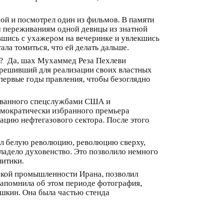
рой и посмотрел один из фильмов. В памяти
м переживаниям одной девицы из знатной
ившись с ухажером на вечеринке и увлекшись
ала томиться, что ей делать дальше.
у? Да, шах Мухаммед Реза Пехлеви
х, решивший для реализации своих властных
 первые годы правления, чтобы безоглядно
изованного спецслужбами США и
демократически избранного премьера
цию нефтегазового сектора. После этого
еял белую революцию, революцию сверху,
ладело духовенство. Это позволило немного
литики.
ской промышленности Ирана, позволил
напомнила об этом периоде фотография,
ушкин. Она была частью стенда