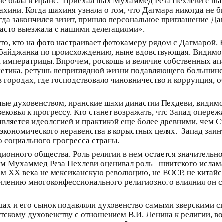
не была в Иране. Приехал шах Мухаммед Реза Пехлеви с шах
хини. Когда шахиня узнала о том, что Дагмара никогда не был
 когда закончился визит, пришло персональное приглашение Д
 часто выезжала с нашими делегациями».
 то, кто на фото настраивает фотокамеру рядом с Дагмарой.
рбайджанка по происхождению, ныне вдовствующая. Видимо, 
 императрицы. Впрочем, роскошь и величие собственных апа
метика, ретушь неприглядной жизни подавляющего большинс
 в городах, где господствовало чиновничество и коррупция,
ые духовенством, иранские шахи династии Пехдеви, видимо,
ковья к прогрессу. Кто станет возражать, что Запад опережа
является идеологией и практикой еще более древними, чем С
 экономического неравенства в корыстных целях. Запад заи
о социального прогресса страны.
иционного общества. Роль религии в нем остается значительно
ем Мухаммед Реза Пехлеви оценивал роль шиитского ислама 
ем ХХ века не мексиканскую революцию, не ВОСР, не китайс
усилению многоконфессионального религиозного влияния он 
ах и его сынок подавляли духовенство самыми зверскими с
тскому духовенству с отношением В.И. Ленина к религии, в