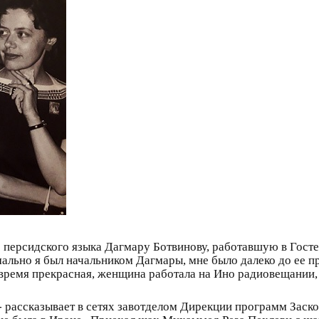
с персидского языка Дагмару Ботвинову, работавшую в Гост
мально я был начальником Дагмары, мне было далеко до ее п
е время прекрасная, женщина работала на Ино радиовещании, 
 рассказывает в сетях завотделом Дирекции программ Заско 