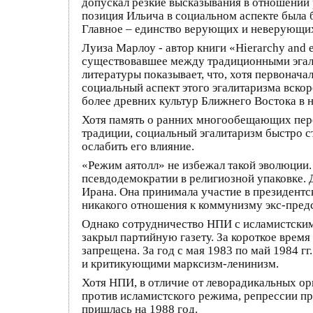
допускал резкие высказывания в отношении 
позиция Ильича в социальном аспекте была 
Главное – единство верующих и неверующих 
Луиза Марлоу - автор книги «Hierarchy and e
существовавшее между традиционными эгал
литературы показывает, что, хотя первонача
социальный аспект этого эгалитаризма вско
более древних культур Ближнего Востока в 
Хотя память о ранних многообещающих персп
традиции, социальный эгалитаризм быстро 
ослабить его влияние.
«Режим аятолл» не избежал такой эволюции
псевдодемократии в религиозной упаковке. 
Ирана. Она принимала участие в президент
никакого отношения к коммунизму экс-пред
Однако сотрудничество НПИ с исламистским
закрыл партийную газету. За короткое врем
запрещена. За год с мая 1983 по май 1984 
и критикующими марксизм-ленинизм.
Хотя НПИ, в отличие от леворадикальных о
против исламистского режима, репрессии пр
пришлась на 1988 год.