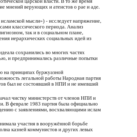
тической царской власти. В то же время
ие мнений верующих и атеистов о рае и аде.
 в исламской мысли») - исследует напряжение,
ами классического периода. Анализ
лигиозном, так и в социальном плане,
чения иерархических социальных идей из
идеала сохранились во многих частях
тью, и предпринимались различные попытки
ую на принципах буржуазной
зможность легальной работы Народная партия
тов был не состоявший в НПИ и не имевший
.
ачал чистку министерств от членов НПИ и
ии. В феврале 1983 партия была официально
видению с заявлениями, восхваляющими ислам
инимала участия в вооружённой борьбе
олна казней коммунистов и других левых