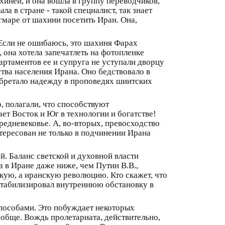
иней, и она вошла в группу переводчиков,
а в стране - такой специалист, так знает
агмаре от шахини посетить Иран. Она,
 Если не ошибаюсь, это шахиня Фарах
она хотела запечатлеть на фотопленке
ртаментов ее и супруга не уступали дворцу
тва населения Ирана. Оно бедствовало в
 обретало надежду в проповедях шиитских
 полагали, что способствуют
ет Восток и Юг в технологии и богатстве!
редневековье. А, во-вторых, превосходство
нтересован не только в подчинении Ирана
й. Баланс светской и духовной власти
в Иране даже ниже, чем Путин В.В.,
кую, а иранскую революцию. Кто скажет, что
стабилизировал внутреннюю обстановку в
пособами. Это побуждает некоторых
ообще. Вождь пролетариата, действительно,