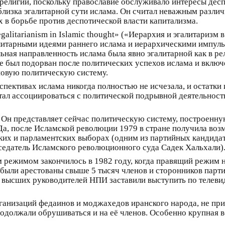
религии, поскольку православие обслуживало интересы деспо
близка эгалитарной сути ислама. Он считал неважным различ
в борьбе против деспотической власти капитализма.
galitarianism in Islamic thought» («Иерархия и эгалитаризм
итарными идеями раннего ислама и иерархическими импульс
льная направленность ислама была явно эгалитарной как в ре
ре был подорван после политических успехов ислама и вклю
новую политическую систему.
ективах ислама никогда полностью не исчезала, и остатки 
стал ассоциироваться с политической подрывной деятельнос
. Он представляет сейчас политическую систему, построенн
Да, после Исламской революции 1979 в стране получила во
ских и парламентских выборах (одним из партийных кандида
седатель Исламского революционного суда Садек Хальхали)
 режимом закончилось в 1982 году, когда правящий режим н
я были арестованы свыше 5 тысяч членов и сторонников парт
гг. высших руководителей НПИ заставили выступить по теле
рганизаций федаинов и моджахедов иранского народа, не пр
одолжали обрушиваться и на её членов. Особенно крупная в