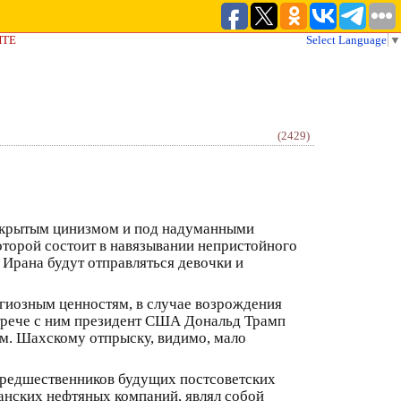
ЙТЕ
Select Language
▼
(2429)
рикрытым цинизмом и под надуманными
которой состоит в навязывании непристойного
Ирана будут отправляться девочки и
гиозным ценностям, в случае возрождения
стрече с ним президент США Дональд Трамп
ам. Шахскому отпрыску, видимо, мало
предшественников будущих постсоветских
анских нефтяных компаний, являл собой