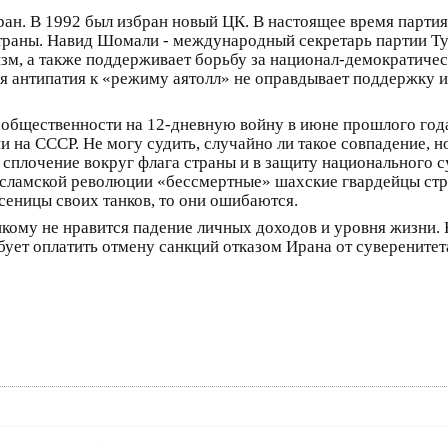
ан. В 1992 был избран новый ЦК. В настоящее время партия 
раны. Навид Шомали - международный секретарь партии Туде
лизм, а также поддерживает борьбу за национал-демократич
я антипатия к «режиму аятолл» не оправдывает поддержку и
 общественности на 12-дневную войну в июне прошлого года
на СССР. Не могу судить, случайно ли такое совпадение, но
сплочение вокруг флага страны и в защиту национального с
 исламской революции «бессмертные» шахские гвардейцы ст
еницы своих танков, то они ошибаются.
никому не нравится падение личных доходов и уровня жизни.
бует оплатить отмену санкций отказом Ирана от суверенитет