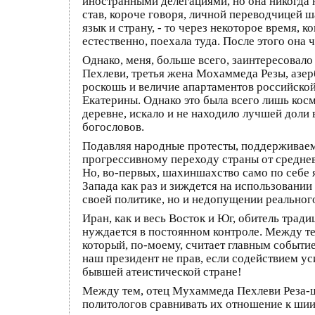
иностранными делегациями, но она никогда 
став, короче говоря, личной переводчицей ша
язык и страну, - то через некоторое время,
естественно, поехала туда. После этого она
Однако, меня, больше всего, заинтересовало
Пехлеви, третья жена Мохаммеда Резы, азе
роскошь и величие апартаментов российской
Екатерины. Однако это была всего лишь кос
деревне, искало и не находило лучшей доли
богословов.
Подавляя народные протесты, поддерживаем
прогрессивному переходу страны от средневе
Но, во-первых, шахиншахство само по себе 
Запада как раз и зиждется на использовании
своей политике, но и недопущении реальног
Иран, как и весь Восток и Юг, обитель трад
нуждается в постоянном контроле. Между т
который, по-моему, считает главным событи
наш президент не прав, если содействием 
бывшей атеистической стране!
Между тем, отец Мухаммеда Пехлеви Реза-ш
политологов сравнивать их отношение к шии