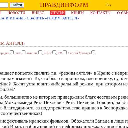
ПРАВДИНФОРМ
Рег
Я
НОВОСТИ
ВИДЕО
СТАТЬИ
КНИГИ
КОНТАКТЫ
О СА
А И ИЗРАИЛЬ СВАЛИТЬ «РЕЖИМ АЯТОЛЛ»
ИМ АЯТОЛЛ»
,
,
,
,
,
орядки
шах
шахиня
СССР
РФ
Сергей Мальцев
ащает попыток свалить т.н. «режим аятолл» в Иране с неп
анцам взамен? То, что было в прошлом, или новинку, суть 
йна? Хотят установить либеральный режим, при котором из 
офилам?
м, большинство из которых привержены благочестивым рели
на Моххаммеда Реза Пехлеви - Резы Пехлеви. Говорят, на в
в благодарность за подстрекательство иранцев к беспорядк
соотечественников!
кинофестиваль иранских фильмов. Обожатели Запада в лице 
ский Иран, разбогатевший на нефтяных дрожжах англо-брит