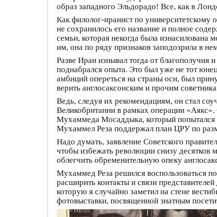
образ западного Эльдорадо! Все, как в Лонд
Как филолог-иранист по университетскому о
не сохранилось его название и полное сод
семьи, которая некогда была изнасилована 
им, она по ряду признаков заподозрила в нем
Разве Иран изнывал тогда от благополучия
поднабрался опыта. Это был уже не тот юнец
амбиций опереться на страны оси, был прину
верить англосаксонским и прочим советника
Ведь, следуя их рекомендациям, он стал со
Великобритании в рамках операции «Аякс». 
Мухаммеда Мосаддыка, который попытался п
Мухаммел Реза поддержал план ЦРУ по раз
Надо думать, заявление Советского правите
чтобы избежать революции снизу десятков м
облегчить обременительную опеку англосак
Мухаммед Реза решился воспользоваться по
расширить контакты и связи представителей
которую я случайно заметил на стене вести
фотовыставки, посвященной знатным посети