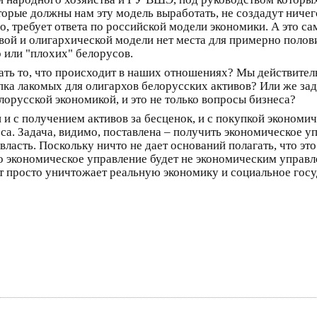
торые должны нам эту модель выработать, не создадут ничего
о, требует ответа по российской модели экономики. А это 
ьевой и олигархической модели нет места для примерно поло
 или "плохих" белорусов.
ать то, что происходит в наших отношениях? Мы действител
упка лакомых для олигархов белорусских активов? Или же за
лорусской экономикой, и это не только вопросы бизнеса?
 и с получением активов за бесценок, и с покупкой экономич
. Задача, видимо, поставлена – получить экономическое упр
власть. Поскольку ничто не дает оснований полагать, что эт
 экономическое управление будет не экономическим управле
т просто уничтожает реальную экономику и социальное гос