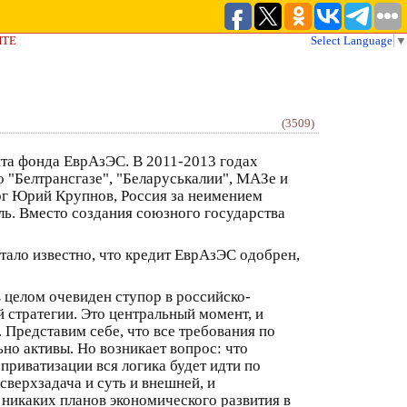
ЙТЕ
Select Language
▼
(3509)
ита фонда ЕврАзЭС. В 2011-2013 годах
о "Белтрансгазе", "Беларуськалии", МАЗе и
ог Юрий Крупнов, Россия за неимением
. Вместо создания союзного государства
тало известно, что кредит ЕврАзЭС одобрен,
в целом очевиден ступор в российско-
 стратегии. Это центральный момент, и
е. Представим себе, что все требования по
но активы. Но возникает вопрос: что
 приватизации вся логика будет идти по
сверхзадача и суть и внешней, и
у никаких планов экономического развития в