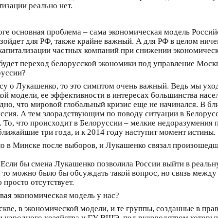
изации реально нет.
оге основная проблема – сама экономическая модель Россий
изойдет для РФ, также крайне важный. А для РФ в целом нич
капитализации частных компаний при снижении экономическ
 будет переход белорусской экономики под управление Москв
руссии?
осу о Лукашенко, то это симптом очень важный. Ведь мы ухо
й модели, ее эффективности в интересах большинства насе
но, что мировой глобальный кризис еще не начинался. В б
уссия. А тем злорадствующим по поводу ситуации в Белорус
уб. То, что происходит в Белоруссии – мелкие недоразумения
ближайшие три года, и к 2014 году наступит момент истины.
о в Минске после выборов, и Лукашенко связал произошедш
Если бы смена Лукашенко позволила России выйти в реальн
то можно было бы обсуждать такой вопрос, но связь между
 просто отсутствует.
вая экономическая модель у нас?
кве, в экономической модели, и те группы, созданные в пра
народного хозяйства и ГУ ВШЭ, под руководством которых