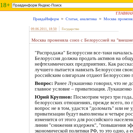
18+
ГЛАВНА
ПравдаИнформ
≈
Статьи, аналитика
≈
Москва променял
09.06.2011
, 18:50
Государство
Москва променяла союз с Белоруссией на "внешне
"Распродажа" Белоруссии все-таки началась
Белоруссия должна продать активов на общую
нефтехимических предприятиях
. Как расск
лучшего пытается навязать Белоруссии св
российским олигархам отдают Белоруссию п
Вопрос:
Ранее Лукашенко говорил, что не д
главное условие – приватизация. Лукашенко
Юрий Крупнов:
Посмотрим через три года, 
белорусских отношениях, прежде всего, по 
вопрос не в том, удастся "доломать" или не 
приватизации будут выполнены и четыре рос
изменится от этого для российского населен
линии "снижения издержек", "повышения эффе
экономической политики РФ, то это одно, а е