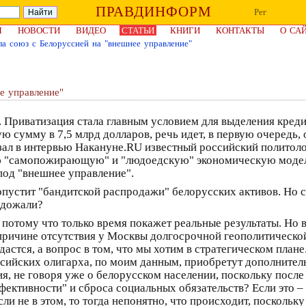
ПРАВДИНФОРМ
Рег
Я
НОВОСТИ
ВИДЕО
СТАТЬИ
КНИГИ
КОНТАКТЫ
О СА
а союз с Белоруссией на "внешнее управление"
е управление"
. Приватизация стала главным условием для выделения кред
 сумму в 7,5 млрд долларов, речь идет, в первую очередь, 
азал в интервью Накануне.RU известный российский политол
ою "самопожирающую" и "людоедскую" экономическую модель
од "внешнее управление".
опустит "бандитской распродажи" белорусских активов. Но с
 дожали?
потому что только время покажет реальные результаты. Но 
причине отсутствия у Москвы долгосрочной геополитической
удастся, а вопрос в том, что мы хотим в стратегическом план
сийских олигарха, по моим данным, приобретут дополнитель
ия, не говоря уже о белорусском населении, поскольку после
ктивности" и сброса социальных обязательств? Если это – 
сли не в этом, то тогда непонятно, что происходит, поскольк