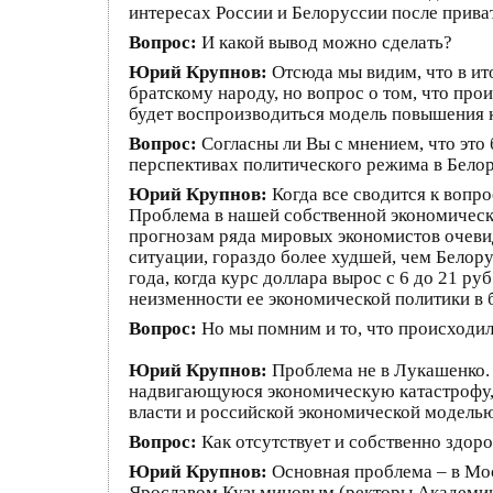
интересах России и Белоруссии после приват
Вопрос:
И какой вывод можно сделать?
Юрий Крупнов:
Отсюда мы видим, что в ит
братскому народу, но вопрос о том, что про
будет воспроизводиться модель повышения 
Вопрос:
Согласны ли Вы с мнением, что это
перспективах политического режима в Бело
Юрий Крупнов:
Когда все сводится к вопр
Проблема в нашей собственной экономическо
прогнозам ряда мировых экономистов очевид
ситуации, гораздо более худшей, чем Белор
года, когда курс доллара вырос с 6 до 21 р
неизменности ее экономической политики в 
Вопрос:
Но мы помним и то, что происходил
Юрий Крупнов:
Проблема не в Лукашенко. 
надвигающуюся экономическую катастрофу, 
власти и российской экономической моделью
Вопрос:
Как отсутствует и собственно здоро
Юрий Крупнов:
Основная проблема – в Мос
Ярославом Кузьминовым (ректоры Академии 