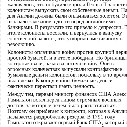
жаловались, что побудило короля Георга II запрети
колонистам выпускать свои собственные деньги. Н
для Англии должны были оплачиваться золотом. Э
означало залезание в долги перед английскими
банкирами. В результате это привело к депрессии. 
итоге колонисты восстали, и вернулись к выпуску
собственной валюты, что ускорило американскую
революцию.
Колонисты оплачивали войну против крупной дер
простой бумагой, и в итоге победили. Но британцы
контратаковали, начав валютную войну. Они в
огромных количествах выпускали контрафактные
бумажные деньги колонистов, поскольку в то время
было легко. К концу войны бумажные деньги
фактически перестали иметь ценность.
Между тем, первый министр финансов США Алекс
Гамильтон встал перед лицом огромных военных
долгов, за которые нечем было расплачиваться.
Поэтому он прибегает к хитрости, которая в Англи
называется раздробление резерва. В 1791 году
Гамильтон открывает первый Банк США, который 