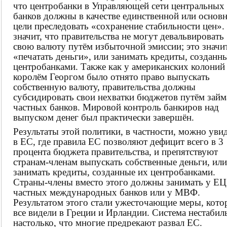
что центробанки в Управляющей сети центральных
банков должны в качестве единственной или основ
цели преследовать «сохранение стабильности цен».
значит, что правительства не могут девальвировать
свою валюту путём избыточной эмиссии; это значи
«печатать деньги», или занимать кредиты, созданн
центробанками. Также как у американских колоний
королём Георгом было отнято право выпускать
собственную валюту, правительства должны
субсидировать свои нехватки бюджетов путём займ
частных банков. Мировой контроль банкиров над
выпуском денег был практически завершён.
Результаты этой политики, в частности, можно уви
в ЕС, где правила ЕС позволяют дефицит всего в 3
процента бюджета правительства, и препятствуют
странам-членам выпускать собственные деньги, или
занимать кредиты, созданные их центробанками.
Страны-члены вместо этого должны занимать у ЕЦ
частных международных банков или у МВФ.
Результатом этого стали ужесточающие меры, кото
все видели в Греции и Ирландии. Система нестабил
настолько, что многие предрекают развал ЕС.