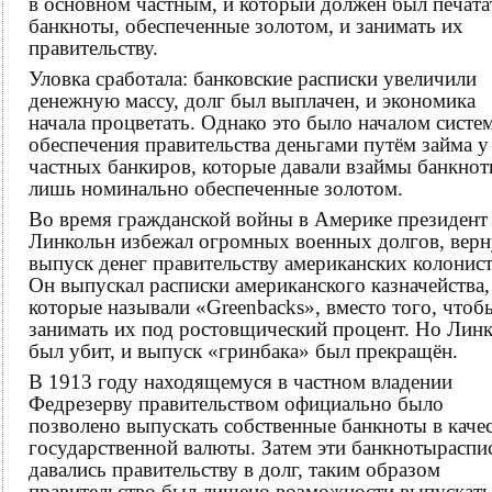
в основном частным, и который должен был печата
банкноты, обеспеченные золотом, и занимать их
правительству.
Уловка сработала: банковские расписки увеличили
денежную массу, долг был выплачен, и экономика
начала процветать. Однако это было началом систе
обеспечения правительства деньгами путём займа у
частных банкиров, которые давали взаймы банкнот
лишь номинально обеспеченные золотом.
Во время гражданской войны в Америке президент
Линкольн избежал огромных военных долгов, верн
выпуск денег правительству американских колонист
Он выпускал расписки американского казначейства,
которые называли «Greenbacks», вместо того, чтоб
занимать их под ростовщический процент. Но Лин
был убит, и выпуск «гринбака» был прекращён.
В 1913 году находящемуся в частном владении
Федрезерву правительством официально было
позволено выпускать собственные банкноты в каче
государственной валюты. Затем эти банкнотыраспи
давались правительству в долг, таким образом
правительство был лишено возможности выпускать