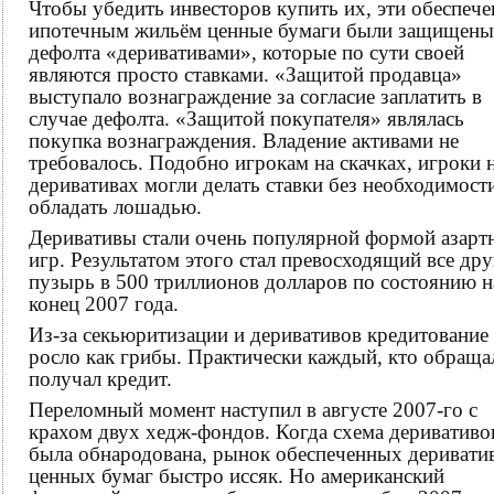
Чтобы убедить инвесторов купить их, эти обеспеч
ипотечным жильём ценные бумаги были защищены
дефолта «деривативами», которые по сути своей
являются просто ставками. «Защитой продавца»
выступало вознаграждение за согласие заплатить в
случае дефолта. «Защитой покупателя» являлась
покупка вознаграждения. Владение активами не
требовалось. Подобно игрокам на скачках, игроки 
деривативах могли делать ставки без необходимост
обладать лошадью.
Деривативы стали очень популярной формой азарт
игр. Результатом этого стал превосходящий все дру
пузырь в 500 триллионов долларов по состоянию н
конец 2007 года.
Из-за секьюритизации и деривативов кредитование
росло как грибы. Практически каждый, кто обраща
получал кредит.
Переломный момент наступил в августе 2007-го с
крахом двух хедж-фондов. Когда схема деривативо
была обнародована, рынок обеспеченных деривати
ценных бумаг быстро иссяк. Но американский