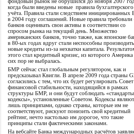
фондовый рынок не обрушился до ноября 2007 год
когда были введены новые правила бухгалтерского
учёта. Правила стали следствием инициированных
в 2004 году соглашений. Новые правила требовали 
банков оценивать свои активы в соответствии со
спросом рынка на текущий день. Множество
американских банков, точно также, как японские б
в 80-ых годах вдруг стали неспособны производит
новые кредиты из-за нехватки капитала. Результато
этого стал кредитный кризис, из которого Америка
сих пор не выбралась.
БМР сейчас стал глобальным регулятором, как и
предсказывал Квигли. В апреле 2009 года страны 
согласились с тем, что их будет регулировать Совет
финансовой стабильности, находящийся в рамках
структуры БМР, и они будут соблюдать «стандарты
кодексы», установленные Советом. Кодексы являю
лишь принципами, однако страны, которые им не
соответствуют, рискуют понизить свой кредитный
рейтинг, нечто настолько им дорогое, что такие
принципы стали фактическими законами.
На вебсайте Банка международных расчётов заявляе