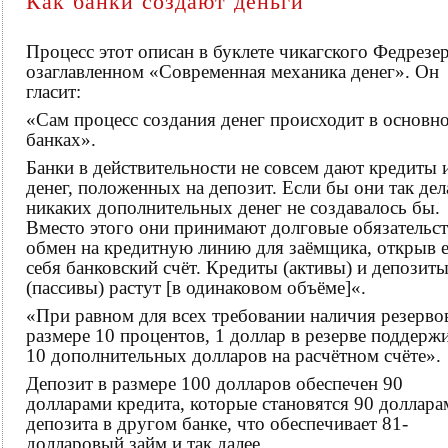
Как банки создают деньги
Процесс этот описан в буклете чикагского Федрезер
озаглавленном «Современная механика денег». Он
гласит:
«Сам процесс создания денег происходит в основн
банках».
Банки в действительности не совсем дают кредиты 
денег, положенных на депозит. Если бы они так дел
никаких дополнительных денег не создавалось бы.
Вместо этого они принимают долговые обязательст
обмен на кредитную линию для заёмщика, открыв 
себя банковский счёт. Кредиты (активы) и депозит
(пассивы) растут [в одинаковом объёме]«.
«При равном для всех требовании наличия резерво
размере 10 процентов, 1 доллар в резерве поддерж
10 дополнительных долларов на расчётном счёте».
Депозит в размере 100 долларов обеспечен 90
долларами кредита, которые становятся 90 доллара
депозита в другом банке, что обеспечивает 81-
долларовый займ и так далее.