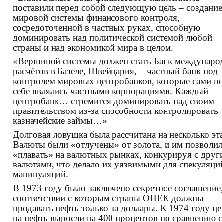
поставили перед собой следующую цель – создание
мировой системы финансового контроля,
сосредоточенной в частных руках, способную
доминировать над политической системой любой
страны и над экономикой мира в целом.
«Вершиной системы должен стать Банк междунар
расчётов в Базеле, Швейцария, – частный банк под
контролем мировых центробанков, которые сами п
себе являлись частными корпорациями. Каждый
центробанк… стремится доминировать над своим
правительством из-за способности контролировать
казначейские займы…»
Долговая ловушка была рассчитана на несколько эт
Валюты были «отлучены» от золота, и им позволи
«плавать» на валютных рынках, конкурируя с дру
валютами, что делало их уязвимыми для спекуляци
манипуляций.
В 1973 году было заключено секретное соглашение,
соответствии с которым страны ОПЕК должны
продавать нефть только за доллары. К 1974 году ц
на нефть выросли на 400 процентов по сравнению с