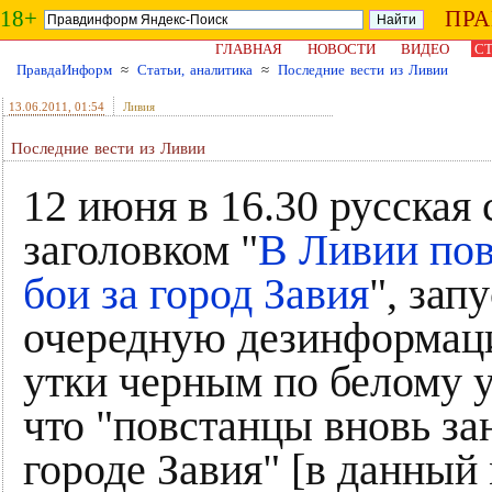
18+
ПР
ГЛАВНАЯ
НОВОСТИ
ВИДЕО
СТ
ПравдаИнформ
≈
Статьи, аналитика
≈
Последние вести из Ливии
13.06.2011
, 01:54
Ливия
Последние вести из Ливии
12 июня в 16.30 русская
заголовком "
В Ливии пов
бои за город Завия
", зап
очередную дезинформаци
утки черным по белому 
что "повстанцы вновь за
городе Завия" [в данный