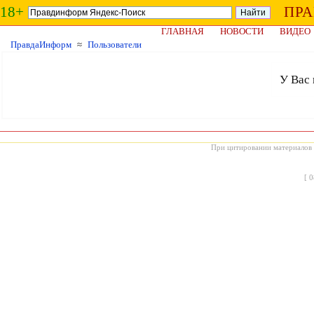
18+
ПР
ГЛАВНАЯ
НОВОСТИ
ВИДЕО
ПравдаИнформ
≈
Пользователи
У Вас 
При цитировании материалов с
[
0