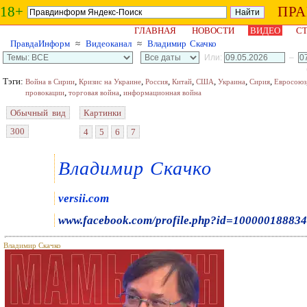
18+
ПР
ГЛАВНАЯ
НОВОСТИ
ВИДЕО
СТ
ПравдаИнформ
≈
Видеоканал
≈
Владимир Скачко
Или:
–
Тэги:
,
,
,
,
,
,
,
Война в Сирии
Кризис на Украине
Россия
Китай
США
Украина
Сирия
Евросоюз
,
,
провокации
торговая война
информационная война
Обычный вид
Картинки
300
4
5
6
7
Владимир Скачко
versii.com
www.facebook.com/profile.php?id=10000018883
Владимир Скачко