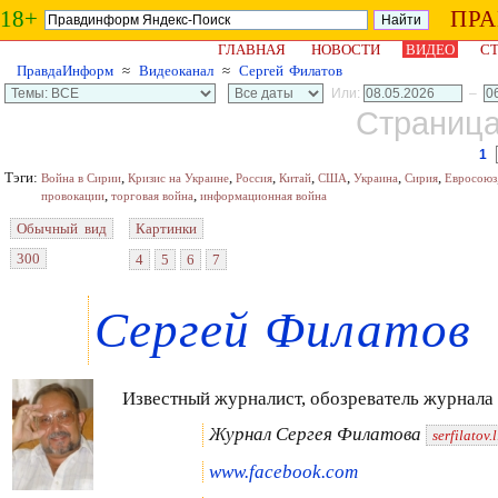
18+
ПР
ГЛАВНАЯ
НОВОСТИ
ВИДЕО
СТ
ПравдаИнформ
≈
Видеоканал
≈
Сергей Филатов
Или:
–
Страница 
1
Тэги:
,
,
,
,
,
,
,
Война в Сирии
Кризис на Украине
Россия
Китай
США
Украина
Сирия
Евросоюз
,
,
провокации
торговая война
информационная война
Обычный вид
Картинки
300
4
5
6
7
Сергей Филатов
Известный журналист, обозреватель журнал
Журнал Сергея Филатова
serfilatov
www.facebook.com