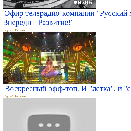
Эфир телерадио-компании "Русский м
Впереди - Развитие!"
Сергей Филатов
Воскреcный офф-топ. И "летка", и "е
Сергей Филатов