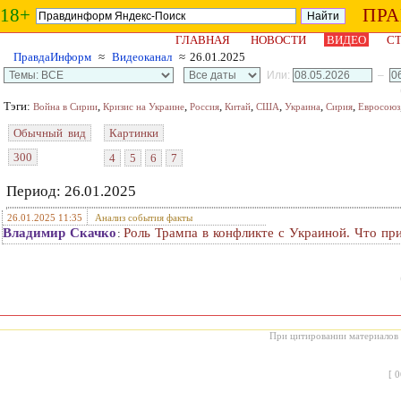
18+
ПР
ГЛАВНАЯ
НОВОСТИ
ВИДЕО
СТ
ПравдаИнформ
≈
Видеоканал
≈ 26.01.2025
Или:
–
Тэги:
,
,
,
,
,
,
,
Война в Сирии
Кризис на Украине
Россия
Китай
США
Украина
Сирия
Евросоюз
Обычный вид
Картинки
300
4
5
6
7
Период: 26.01.2025
26.01.2025 11:35
Анализ события факты
Владимир Скачко
Роль Трампа в конфликте с Украиной. Что пр
:
При цитировании материалов с
[
0