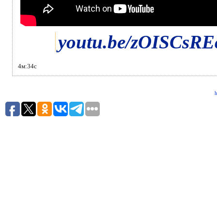
youtu.be/zOISCsR
4м:34с
h