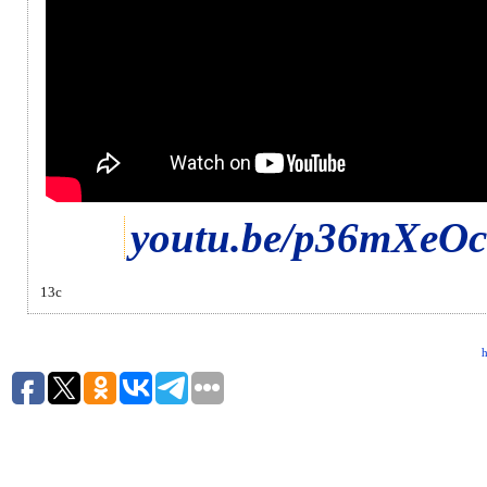
youtu.be/p36mXeO
13с
h