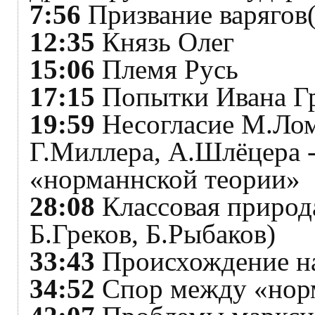
7:56
Призвание варягов
12:35
Князь Олег
15:06
Племя Русь
17:15
Попытки Ивана Гр
19:59
Несогласие М.Лом
Г.Миллера, А.Шлёцера 
«норманнской теории»
28:08
Классовая природа
Б.Греков, Б.Рыбаков)
33:43
Происхождение на
34:52
Спор между «нор