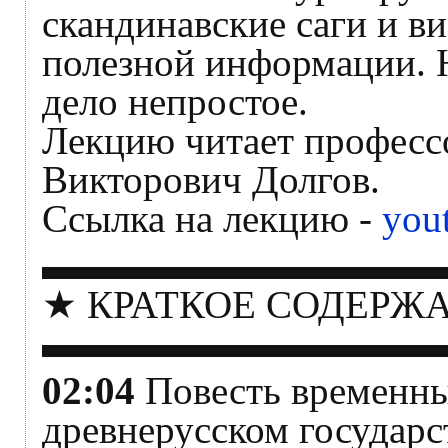
скандинавские саги и в
полезной информации. 
дело непростое.
Лекцию читает профессо
Викторович Долгов.
Ссылка на лекцию -
you
▬▬▬▬▬▬▬▬▬▬
★ КРАТКОЕ СОДЕРЖ
▬▬▬▬▬▬▬▬▬▬
02:04
Повесть временных
древнерусском государс