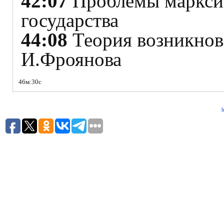
42:07
Проблемы марксис
государства
44:08
Теория возникнове
И.Фроянова
46м:30с
h