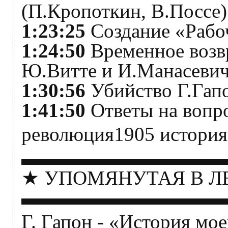
(П.Кропоткин, В.Поссе)
1:23:25
Создание «Рабо
1:24:50
Временное возвр
Ю.Витте и И.Манасеви
1:30:56
Убийство Г.Гап
1:41:50
Ответы на вопр
революция1905 история
▬▬▬▬▬▬▬▬▬▬
★ УПОМЯНУТАЯ В Л
▬▬▬▬▬▬▬▬▬▬
Г. Гапон - «История мо