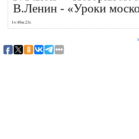
В.Ленин - «Уроки моско
1ч:49м:23с
h