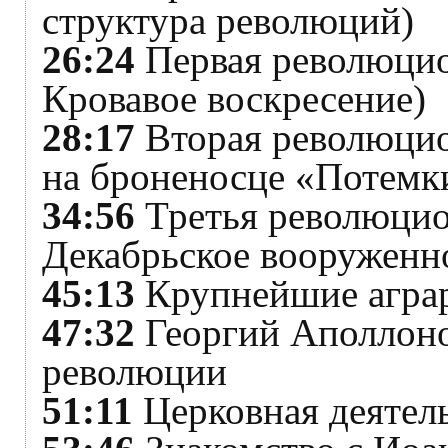
структура революций)
26:24
Первая революцион
Кровавое воскресение)
28:17
Вторая революцион
на броненосце «Потемк
34:56
Третья революцион
Декабрьское вооруженно
45:13
Крупнейшие аграр
47:32
Георгий Аполлоно
революции
51:11
Церковная деятел