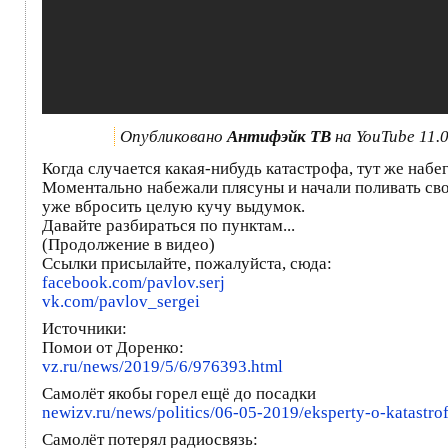
Опубликовано
Антифэйк ТВ
на YouTube 11.
Когда случается какая-нибудь катастрофа, тут же набе
Моментально набежали плясуны и начали поливать свои
уже вбросить целую кучу выдумок.
Давайте разбираться по пунктам...
(Продолжение в видео)
Ссылки присылайте, пожалуйста, сюда:
facebook.com/pavlov.serj
vk.com/pavlov_sergei
Источники:
Помои от Доренко:
vz.ru/news/2019/5/6/976393.html
Самолёт якобы горел ещё до посадки
newizv.ru/news/politics/06-05-2019/eksperty-o-katastr
Самолёт потерял радиосвязь: