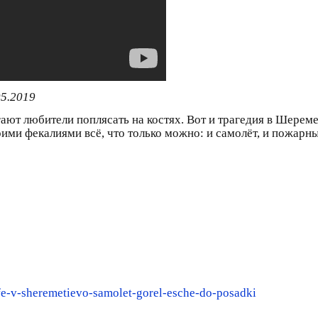
05.2019
гают любители поплясать на костях. Вот и трагедия в Шерем
ми фекалиями всё, что только можно: и самолёт, и пожарных
ofe-v-sheremetievo-samolet-gorel-esche-do-posadki