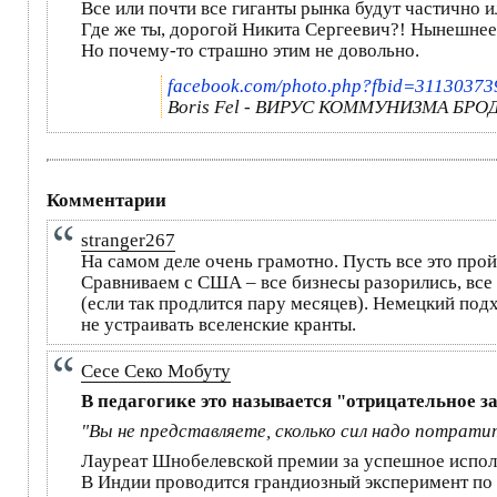
Все или почти все гиганты рынка будут частично 
Где же ты, дорогой Никита Сергеевич?! Нынешнее
Но почему-то страшно этим не довольно.
facebook.com/photo.php?fbid=3113037
Boris Fel - ВИРУС КОММУНИЗМА БРОДИ
Комментарии
stranger267
На самом деле очень грамотно. Пусть все это пройд
Сравниваем с США – все бизнесы разорились, все 
(если так продлится пару месяцев). Немецкий подх
не устраивать вселенские кранты.
Сесе Секо Мобуту
В педагогике это называется "отрицательное з
"Вы не представляете, сколько сил надо потрат
Лауреат Шнобелевской премии за успешное исполь
В Индии проводится грандиозный эксперимент по 