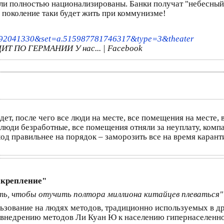
или полностью национализированы. Банки получат "небесный м
 поколение таки будет жить при коммунизме!
392041330&set=a.515987781746317&type=3&theater
Т ПО ГЕРМАНИИ У нас... | Facebook
ет, после чего все люди на месте, все помещения на месте, 
люди безработные, все помещения отняли за неуплату, компа
од правильнее на порядок – заморозить все на время каранти
акрепление"
ить, чтобы отучить полтора миллиона китайцев плеваться"
зование на людях методов, традиционно используемых в др
внедрению методов Ли Куан Ю к населению гипернаселенной