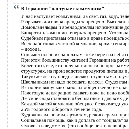
В Германии "наступает коммунизм"
У нас наступает коммунизм! За свет, газ, воду, т
Разрывать договора аренды запрещено. Выселять 
Домовладельцам и арендодателям исчезнувшие дох
Банкротить компании теперь запрещено. Уголовна
Судебным приставам отказано в праве посещать ж
Всех работников частной компании, кроме гендире
– дохода.
Соцвыплаты по их зарплатам тоже берет на себя г
При этом большинству жителей Германии на работ
Более того, все, кто получает деньги по программ
структурах, на производстве продуктов питания и
Такую же льготу предоставляют студентам, полу
Школьникам не надо посещать классы. Студентам
Из тюрем выпускают многих общественно не опасн
Налоговую декларацию сдавать пока не надо вооб
Детские сады становятся бесплатными для всех де
Каждой малой компании обещают безвозмездную по
25% годового оборота в течение года.
Художникам, поэтам, артистам, режиссерам и прос
Социальная помощь, как и доплата от "социала" з
человека в ведомстве (это вообще нечто невообра