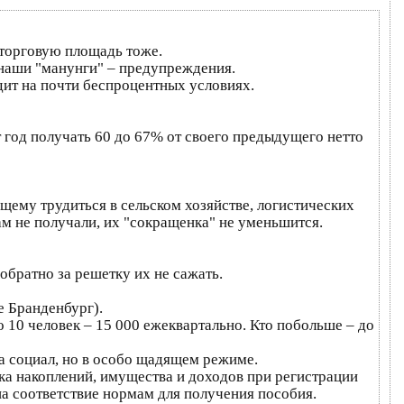
, торговую площадь тоже.
 наши "манунги" – предупреждения.
ит на почти беспроцентных условиях.
 год получать 60 до 67% от своего предыдущего нетто
ящему трудиться в сельском хозяйстве, логистических
ам не получали, их "сокращенка" не уменьшится.
братно за решетку их не сажать.
е Бранденбург).
10 человек – 15 000 ежеквартально. Кто побольше – до
на социал, но в особо щадящем режиме.
рка накоплений, имущества и доходов при регистрации
на соответствие нормам для получения пособия.