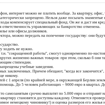
елефон, интернет можно не платить вообще. За квартиру, офис
категорически запрещено. Нельзя даже посылать знаментые
оды компенсирует специальный фонд. Он же и даст им кред
я ответственность управляющих за банкротство отменена.
илье или офисы должников.
ктора, можно передать на попечение государству: они будут
осударство.
у ходить не нужно.
е т.н. "сокращенной работы", смогут одновременно по-насто
 других жизненно важных товаров: при этом, сколько б они т
чающим стипендии.
 запрещены учебные заведения.
ых заключенных. Причем обещают, "когда все закончится", о
ще никому.
тей с 1 апреля (по крайней мере, в окружающей Берлин земл
мощь. До 5 человек работающих – 9000 евро в квартал. До 
то самозанятым срочно выплатят по 5.000 евро и отправят 
а квартиру становятся доступны каждому. Отменяется прове
зимое немецкому чиновнику!) и оценка размеров его жилья 