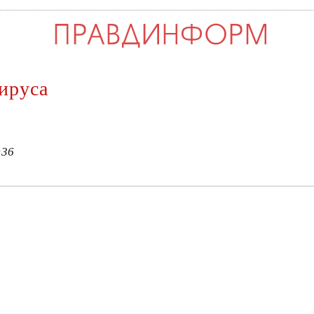
ируса
:36