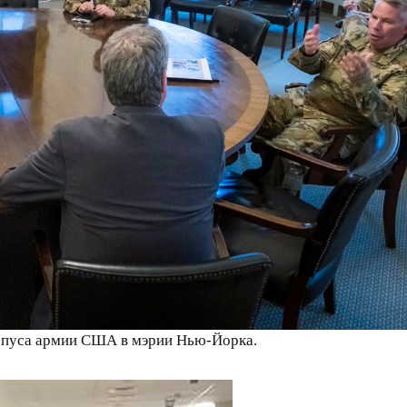
рпуса армии США в мэрии Нью-Йорка.