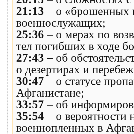
21:13
– о «брошенных 
военнослужащих;
25:36
– о мерах по во
тел погибших в ходе б
27:43
– об обстоятельс
о дезертирах и перебеж
30:47
– о статусе пропа
Афганистане;
33:57
– об информиров
35:54
– о вероятности 
военнопленных в Афга