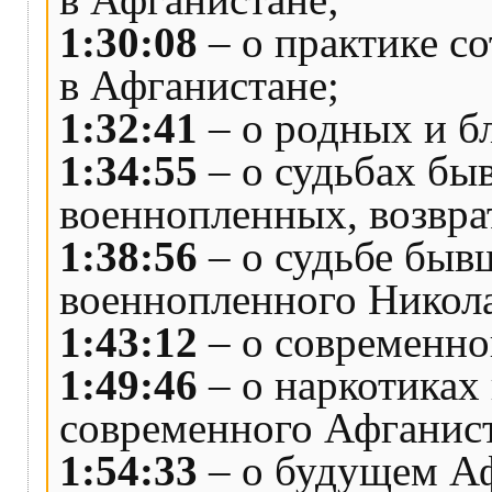
1:30:08
– о практике с
в Афганистане;
1:32:41
– о родных и б
1:34:55
– о судьбах бы
военнопленных, возвра
1:38:56
– о судьбе быв
военнопленного Никола
1:43:12
– о современно
1:49:46
– о наркотиках
современного Афганист
1:54:33
– о будущем Аф