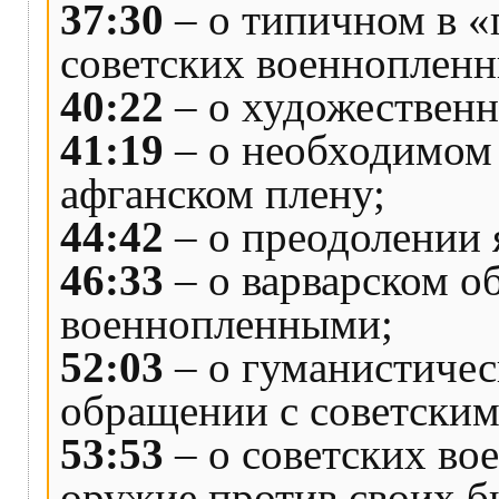
37:30
– о типичном в 
советских военнопленн
40:22
– о художествен
41:19
– о необходимом
афганском плену;
44:42
– о преодолении 
46:33
– о варварском о
военнопленными;
52:03
– о гуманистичес
обращении с советски
53:53
– о советских в
оружие против своих 