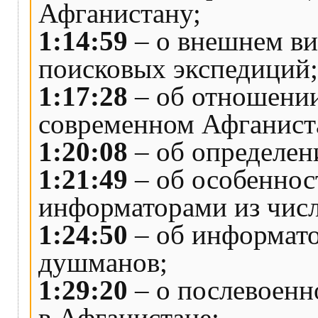
Афганистану;
1:14:59
– о внешнем ви
поисковых экспедиций;
1:17:28
– об отношении
современном Афганист
1:20:08
– об определен
1:21:49
– об особеннос
информаторами из числ
1:24:50
– об информато
душманов;
1:29:20
– о послевоенн
в Афганистане;