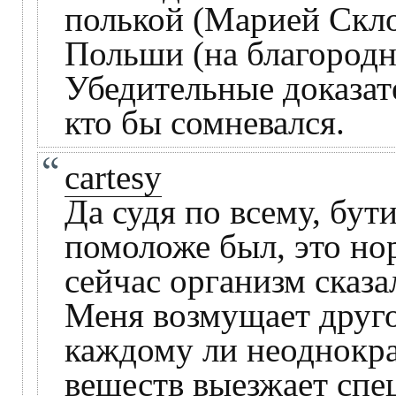
полькой (Марией Скло
Польши (на благородн
Убедительные доказате
кто бы сомневался.
cartesy
Да судя по всему, бут
помоложе был, это но
сейчас организм сказал
Меня возмущает друго
каждому ли неоднокр
веществ выезжает спе