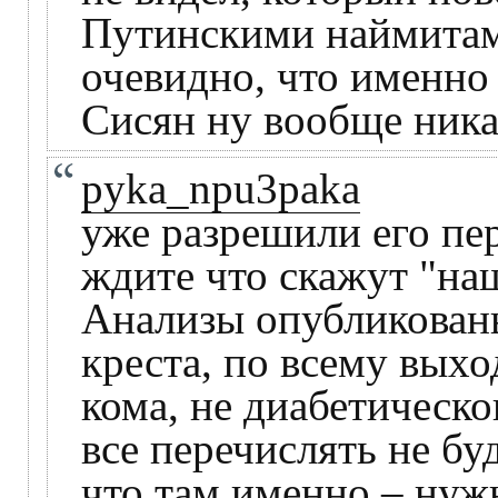
Путинскими наймитам
очевидно, что именно
Сисян ну вообще ник
pyka_npu3paka
уже разрешили его пер
ждите что скажут "на
Анализы опубликованы
креста, по всему выхо
кома, не диабетическог
все перечислять не бу
что там именно – нуж