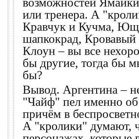
возможностей Ямайки.
или тренера. А "крол
Кравчук и Кучма, Ющ
шапкокрад, Кровавый
Клоун – вы все нехоро
бы другие, тогда бы м
бы?
Вывод. Аргентина – н
"Чайф" пел именно об
причём в беспросветн
А "кролики" думают, ч
персонажах, которые 