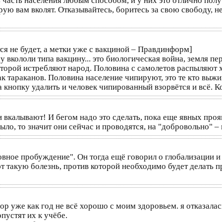
ть часть населения любым способом, и у них это отлично пол
рую вам вколят. Отказывайтесь, боритесь за свою свободу, 
тся не будет, а метки уже с вакциной – Правдинформ]
 вкололи типа вакцину... это биологическая война, земля пе
торой истребляют народ. Половина с самолетов распыляют х
к тараканов. Половина население чипируют, это те кто выжи
кнопку удалить и человек чипированный взорвётся и всё. Ко
 вкалывают! И бегом надо это сделать, пока еще явных прояв
ло, то значит они сейчас и проводятся, на "добровольно" –
вное пробуждение". Он тогда ещё говорил о глобализации и 
 такую болезнь, против которой необходимо будет делать пр
ор уже как год не всё хорошо с моим здоровьем. я отказалас
пустят их к учёбе.