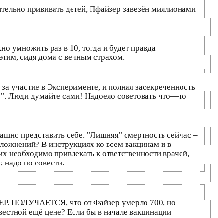
ительно прививать детей, Пфайзер завезён миллионами
о умножить раз в 10, тогда и будет правда
 этим, сидя дома с вечным страхом.
 за участие в Эксперименте, и полная засекреченность
". Люди думайте сами! Надоело советовать что—то
рашно представить себе. "Лишняя" смертность сейчас –
сложнений? В инструкциях ко всем вакцинам и в
их необходимо привлекать к ответственности врачей,
, надо по совести.
ЙЗЕР. ПОЛУЧАЕТСЯ, что от Файзер умерло 700, но
вестной ещё цене? Если бы в начале вакцинации