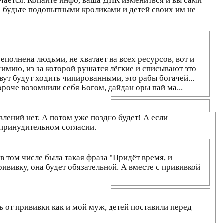
учается. Копайте инфо, ваша ДНК измениться и вы сами
не будьте подопытными кроликами и детей своих им не
реполнена людьми, не хватает на всех ресурсов, вот и
имию, из за которой рушатся лёгкие и списывают это
вут будут ходить чипированными, это рабы богачей...
роче возомнили себя Богом, дайдан оры пай ма...
лений нет. А потом уже поздно будет! А если
 принудительном согласии.
в том числе была такая фраза "Придёт время, и
ививку, она будет обязательной. А вместе с прививкой
ь от прививки как и мой муж, детей поставили перед