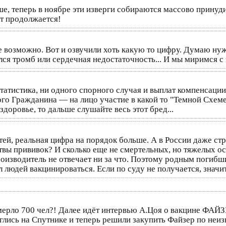
е, теперь в ноябре эти изверги собираются массово принуд
нт продолжается!
 возможно. Вот и озвучили хоть какую то цифру. Думаю нужн
ался тромб или сердечная недостаточность... И мы миримся с
татистика, ни одного спорного случая и выплат компенсации
о Гражданина — на лицо участие в какой то "Темной Схеме
доровье, то дальше слушайте весь этот бред...
ей, реальная цифра на порядок больше. А в России даже ст
ртвы прививок? И сколько еще не смертельных, но тяжелых о
роизводитель не отвечает ни за что. Поэтому родным погибш
 людей вакцинироваться. Если по суду не получается, значит
 умерло 700 чел?! Далее идёт интервью А.Цоя о вакцине ФА
жглись на Спутнике и теперь решили закупить Файзер по неиз