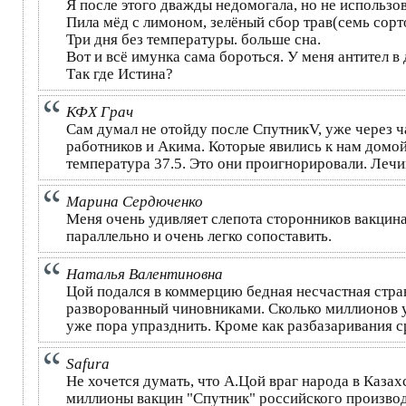
Я после этого дважды недомогала, но не использо
Пила мёд с лимоном, зелёный сбор трав(семь сорто
Три дня без температуры. больше сна.
Вот и всё имунка сама бороться. У меня антител в
Так где Истина?
КФХ Грач
Сам думал не отойду после СпутникV, уже через ч
работников и Акима. Которые явились к нам домой
температура 37.5. Это они проигнорировали. Лечим
Марина Сердюченко
Меня очень удивляет слепота сторонников вакцина
параллельно и очень легко сопоставить.
Наталья Валентиновна
Цой подался в коммерцию бедная несчастная стран
разворованный чиновниками. Сколько миллионов у
уже пора упразднить. Кроме как разбазаривания с
Safura
Не хочется думать, что А.Цой враг народа в Казах
миллионы вакцин "Спутник" российского производс