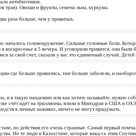
вала антибиотиков.
в трав). Овощи и фрукты, семена льна, куркума.
 два раза больше, чем у привитых.
ас началось головокружение. Сильные головные боли. Котор
 в воскресенье в 5 вечера. И уговорили привится, они были 
ся за свой счет, сказали у вас это единичный случай. Детей
ции-где больше привились, там больше заболели, и наоборот
а, и в такую пандемию или как хотите называйте, нужно соб
же счёт идёт на триллионы, влили в Минздрав и США и ОАЭ
редств в личных наживах, ничего не могут придумать.
стане, но действия его очень странные. Самый первый помча
тва. Но те люди в Казахстане, которые вакц-сь этим Спутн