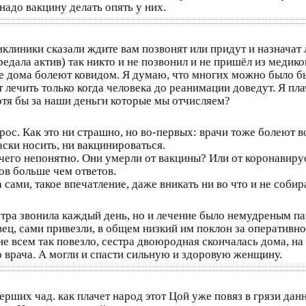
надо вакцину делать опять у них.
иклиники сказали ждите вам позвонят или придут и назначат 
едала актив) так никто и не позвонил и не пришёл из медиков
 дома болеют ковидом. Я думаю, что многих можно было бы 
 лечить только когда человека до реанимации доведут. Я пла
хотя бы за наши деньги которые мы отчисляем?
прос. Как это ни страшно, но во-первых: врачи тоже болеют в
ски носить, ни вакцинироваться.
его непонятно. Они умерли от вакцины? Или от коронавиру
ов больше чем ответов.
 сами, такое впечатление, даже вникать ни во что и не собир
тра звонила каждый день, но и лечение было немудреным па
ец, сами привезли, в общем низкий им поклон за оперативн
не всем так повезло, сестра двоюродная скончалась дома, на 
о врача. А могли и спасти сильную и здоровую женщину.
мерших чад. как плачет народ этот Цой уже повяз в грязи да