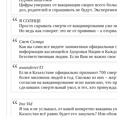
Цифры умерших от вакцинации скорее всего больш
доз, родителей и спрашивать не будут. Экспереме
Я СОЛНЦЕ
Просто скрывать смерти от вакцинирования уже не
Но ведь как говорят: это не от прививки – а оторв
Свет Солнца
Как вы сами все видите заниженная официальная с
информации касающейся Здоровья Нации и Каждог
безответственным людям. Если Вам не важно свое з
awandererTJ
Если в Казахстане официально признают 700 смерт
более миллиона людей в год. Сколько из них – же
согласии на вакцинирование ясно написано, что п
сделавших смертельный укол, и тех, кто принуждал
Ino Vid
Я так и не услышал, от какой конкретно вакцины
Казахстан всё равно будет его закупать? Или обо