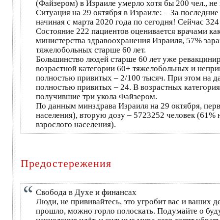
(Файзером) в Израиле умерло хотя бы 200 чел., не
Ситуация на 29 октября в Израиле: – За последни
начиная с марта 2020 года по сегодня! Сейчас 32
Состояние 222 пациентов оценивается врачами ка
министерства здравоохранения Израиля, 57% зараж
тяжелобольных старше 60 лет.
Большинство людей старше 60 лет уже ревакцинир
возрастной категории 60+ тяжелобольных и неприв
полностью привитых – 2/100 тысяч. При этом на д
полностью привитых – 24. В возрастных категор
получившие три укола Файзером.
По данным минздрава Израиля на 29 октября, пер
населения), вторую дозу – 5723252 человек (61% 
взрослого населения).
Предостережения
Свобода в Духе и финансах
Люди, не прививайтесь, это угробит вас и ваших де
прошло, можно горло полоскать. Подумайте о будущ