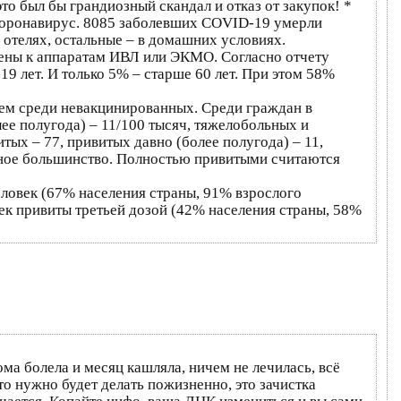
то был бы грандиозный скандал и отказ от закупок! *
я коронавирус. 8085 заболевших COVID-19 умерли
 отелях, остальные – в домашних условиях.
ючены к аппаратам ИВЛ или ЭКМО. Согласно отчету
9 лет. И только 5% – старше 60 лет. При этом 58%
чем среди невакцинированных. Среди граждан в
ее полугода) – 11/100 тысяч, тяжелобольных и
ых – 77, привитых давно (более полугода) – 11,
тное большинство. Полностью привитыми считаются
ловек (67% населения страны, 91% взрослого
век привиты третьей дозой (42% населения страны, 58%
дома болела и месяц кашляла, ничем не лечилась, всё
то нужно будет делать пожизненно, это зачистка