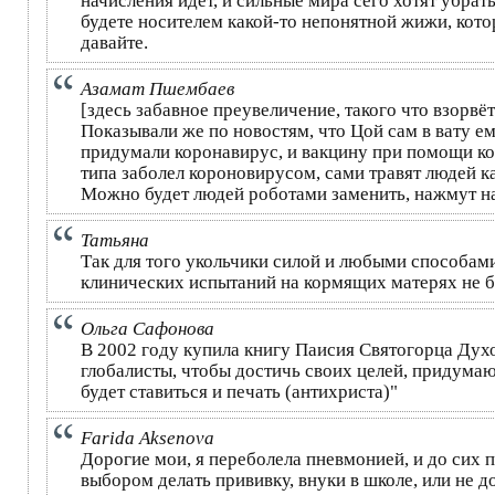
начисления идёт, и сильные мира сего хотят убра
будете носителем какой-то непонятной жижи, кото
давайте.
Азамат Пшембаев
[здесь забавное преувеличение, такого что взорвё
Показывали же по новостям, что Цой сам в вату ему
придумали коронавирус, и вакцину при помощи ко
типа заболел короновирусом, сами травят людей ка
Можно будет людей роботами заменить, нажмут на 
Татьяна
Так для того укольчики силой и любыми способами
клинических испытаний на кормящих матерях не бы
Ольга Сафонова
В 2002 году купила книгу Паисия Святогорца Духо
глобалисты, чтобы достичь своих целей, придумают
будет ставиться и печать (антихриста)"
Farida Aksenova
Дорогие мои, я переболела пневмонией, и до сих п
выбором делать прививку, внуки в школе, или не до