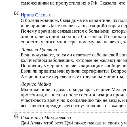
таможенники не пропустили их в РФ. Сказали, что 
Ирина Слепых
Я болела ковидом, была дома на карантине, из пол
и не пришли. Даже после вызова скорой(скорая пер
Почему врачи не связываются с больными, которые
они остались один на один с болезнью. И начинают
спросить у этого министра, почему нас не лечат, 
Татьяна Цаплина
Если подумаете, то сами ответите себе на свой во
количеством заболевших, которые не желают ни ма
По поводу умерших после вакцинации: вообще нич
Были ли привиты или купили сертификаты. Вопрос
А в репортаже перевели все стрелки на министра, а
Лариса Чайка
Мы тоже болели дома, правда врач, вернее Медсес
пролечили, выписали после госпитализации продав
участкового врачу но к сожалению так не везде, и 
все зависит прежде всего от участкового лежащег
Гальминур Макулбекова
Дай Аллах чтоб этот Цой также плакал за своих у