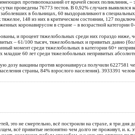
 имеющих противопоказаний от врачей своих поликлиник, – э
е сутки проведены 76773 тестов. В 0,92% случаев выявлялс
4 заболевших в больницах, 60 выздоравливают в специальных
к тяжелое, 148 из них в критическом состоянии, 127 подкл
енных коронавирусом в стране – в возрастной категории 0-1
ованы, и процент тяжелобольных среди них гораздо ниже, 
итых – 61/100 тысяч, тяжелобольных и привитых давно (бол
анный момент среди тяжелобольных в категории 60+ непривит
иях младше 60 лет среди тяжелобольных непривитых абсолю
вую дозу вакцины против коронавируса получили 6227581 че
населения страны, 84% взрослого населения). 3933391 чело
тей, это не смертельно, всё построили на страхе, я три дня 
ем, всё привитые непонятно чем долго не проживут, и. к. э