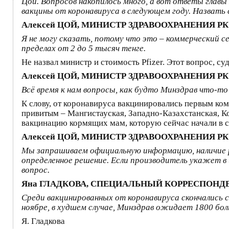
Цой. Вопросов накопилось много, а вот ответы главы
вакцины от коронавируса в следующем году. Назвать 
Алексей ЦОЙ, МИНИСТР ЗДРАВООХРАНЕНИЯ РК
Я не могу сказать, потому что это – коммерческий се
пределах от 2 до 5 тысяч тенге.
Не назвал министр и стоимость Pfizer. Этот вопрос, с
Алексей ЦОЙ, МИНИСТР ЗДРАВООХРАНЕНИЯ РК
Всё время к нам вопросы, как будто Минздрав что-т
К слову, от коронавируса вакцинировались первым к
привитым – Мангистауская, Западно-Казахстанская, К
вакцинацию кормящих мам, которую сейчас начали в с
Алексей ЦОЙ, МИНИСТР ЗДРАВООХРАНЕНИЯ РК
Мы запрашиваем официальную информацию, наличие р
определенное решение. Если производитель укажет в
вопрос.
Яна ГЛАДКОВА, СПЕЦИАЛЬНЫЙ КОРРЕСПОНД
Среди вакцинированных от коронавируса скончались св
ноябре, в худшем случае, Минздрав ожидает 1800 бо
Я. Гладкова