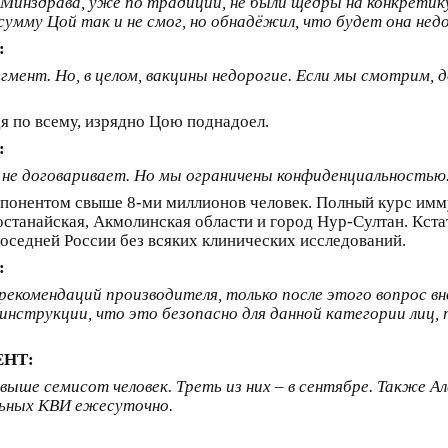
 Минздрава, уже по традиции, не были щедры на конкретик
сумму Цой так и не смог, но обнадёжил, что будет она нед
:
гмент. Но, в целом, вакцины недорогие. Если мы смотрим, 
удя по всему, изрядно Цою поднадоел.
:
о не договаривает. Но мы ограничены конфиденциальностью
омпонентом свыше 8-ми миллионов человек. Полный курс имм
останайская, Акмолинская области и город Нур-Султан. Кс
оседней России без всяких клинических исследований.
:
екомендаций производителя, только после этого вопрос вн
 инструкции, что это безопасно для данной категории лиц
ЕНТ:
ыше семисот человек. Треть из них – в сентябре. Также Ал
льных КВИ ежесуточно.