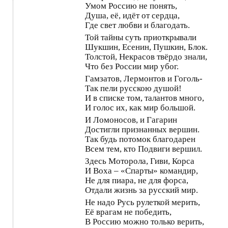
Умом Россию не понять,
Душа, её, идёт от сердца,
Где свет любви и благодать.
Той тайны суть приоткрывали
Шукшин, Есенин, Пушкин, Блок.
Толстой, Некрасов твёрдо знали,
Что без России мир убог.
Гамзатов, Лермонтов и Гоголь-
Так пели русскою душой!
И в списке том, талантов много,
И голос их, как мир большой.
И Ломоносов, и Гагарин
Достигли признанных вершин.
Так будь потомок благодарен
Всем тем, кто Подвиги вершил.
Здесь Моторола, Гиви, Корса
И Воха – «Спарты» командир,
Не для пиара, не для форса,
Отдали жизнь за русский мир.
Не надо Русь рулеткой мерить,
Её врагам не победить,
В Россию можно только верить,