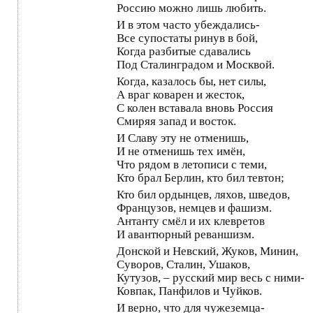
Россию можно лишь любить.
И в этом часто убеждались-
Все супостаты ринув в бой,
Когда разбитые сдавались
Под Сталинградом и Москвой.
Когда, казалось бы, нет силы,
А враг коварен и жесток,
С колен вставала вновь Россия
Смиряя запад и восток.
И Славу эту не отменишь,
И не отменишь тех имён,
Что рядом в летописи с теми,
Кто брал Берлин, кто бил тевтон;
Кто бил ордынцев, ляхов, шведов,
Французов, немцев и фашизм.
Антанту смёл и их клевретов
И авантюрный реваншизм.
Донской и Невский, Жуков, Минин,
Суворов, Сталин, Ушаков,
Кутузов, – русский мир весь с ними-
Ковпак, Панфилов и Чуйков.
И верно, что для чужеземца-