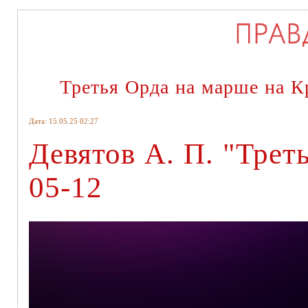
Третья Орда на марше на 
Дата: 15.05.25 02:27
Девятов А. П. "Трет
05-12