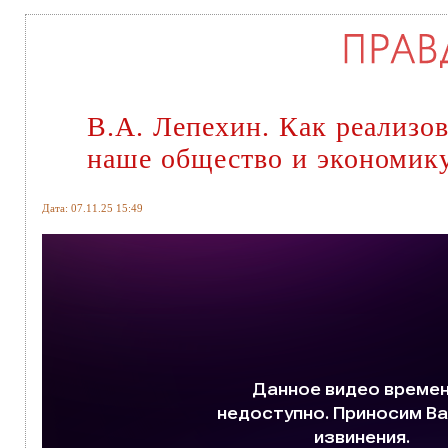
В.А. Лепехин. Как реализо
наше общество и экономику
Дата: 07.11.25 15:49