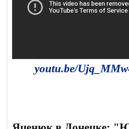
youtu.be/Ujq_MM
Яценюк в Донецке: "Ю