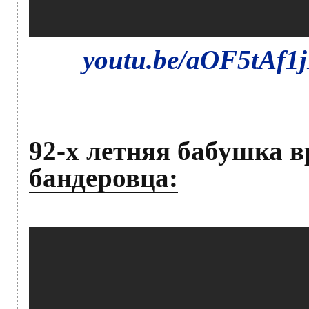
youtu.be/aOF5tAf1
92-х летняя бабушка 
бандеровца: