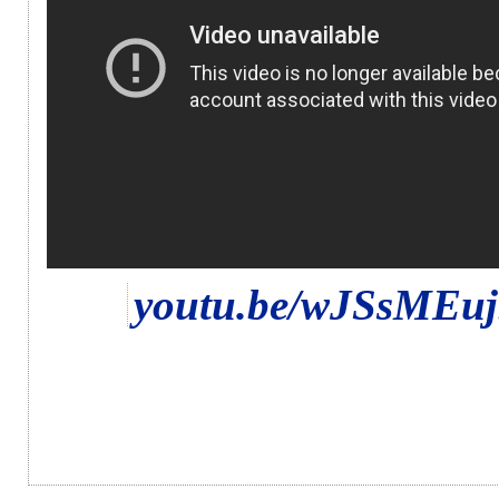
youtu.be/wJSsMEuj