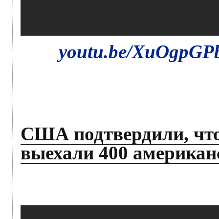
youtu.be/XuOgpGP
США подтвердили, что
выехали 400 американ