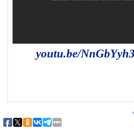
youtu.be/NnGbYy
h