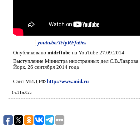
youtu.be/TclpRFfu9es
Опубликовано
midrftube
на YouTube 27.09.2014
Выступление Министра иностранных дел С.В.Лаврова 
Йорк, 26 сентября 2014 года
Сайт МИД РФ
http://www.mid.ru
1ч:11м:02с