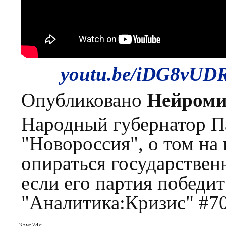
youtu.be/iDG8vU
Опубликовано
Нейроми
Народный губернатор Па
"Новороссия", о том на
опираться государствен
если его партия победи
"Аналитика:Кризис" #7
35м:24с