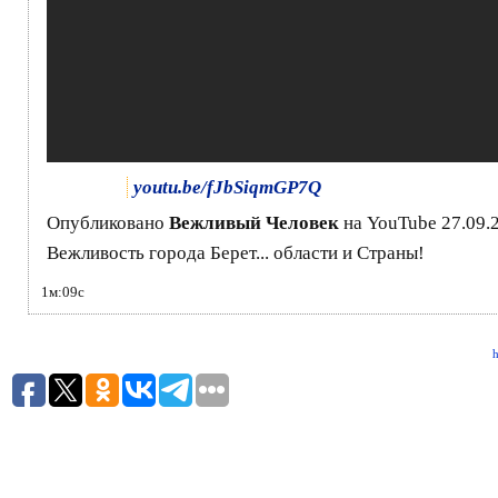
youtu.be/fJbSiqmGP7Q
Опубликовано
Вежливый Человек
на YouTube 27.09.
Вежливость города Берет... области и Страны!
1м:09с
h