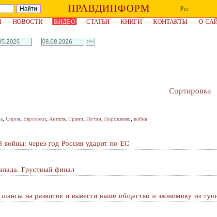
ПРАВДИНФОРМ
Рег
Я
НОВОСТИ
ВИДЕО
СТАТЬИ
КНИГИ
КОНТАКТЫ
О СА
–
Сортировка
,
,
,
,
,
,
,
на
Сирия
Евросоюз
Англия
Трамп
Путин
Порошенко
война
 войны: через год Россия ударит по ЕС
апада. Грустный финал
ь шансы на развитие и вывести наше общество и экономику из туп