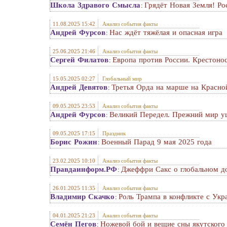
Школа Здравого Смысла
Грядёт Новая Земля! Ро
:
11.08.2025 15:42
Анализ события факты
Андрей Фурсов
Нас ждёт тяжёлая и опасная игра
:
25.06.2025 21:46
Анализ события факты
Сергей Филатов
Европа против России. Крестоно
:
15.05.2025 02:27
Глобальный мир
Андрей Девятов
Третья Орда на марше на Красно
:
09.05.2025 23:53
Анализ события факты
Андрей Фурсов
Великий Передел. Прежний мир уш
:
09.05.2025 17:15
Праздник
Борис Рожин
Военный Парад 9 мая 2025 года
:
23.02.2025 10:10
Анализ события факты
Правдаинформ.РФ
Джеффри Сакс о глобальном д
:
26.01.2025 11:35
Анализ события факты
Владимир Скачко
Роль Трампа в конфликте с Укр
:
04.01.2025 21:23
Анализ события факты
Семён Пегов
Ножевой бой и вещие сны якутского
: