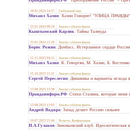
Правдаинформ.РФ
"Преображение России" – През
:
19.02.2024 14:57
Глобальный мир
Михаил Хазин
Хазин Говорит! "УЛИЦА ПРАВДЫ" 1
:
25.01.2024 09:24
Анализ события факты
Кыштымский Карлик
Тайны Талмуда
:
23.01.2024 15:29
Анализ события факты
Борис Рожин
Донбасс. Истерзанное сердце Росси
:
12.11.2023 04:12
Анализ события факты
Михаил Хазин
К. Геворгян, М. Хазин, Б. Костенк
:
15.10.2023 15:31
Анализ события факты
Сергей Переслегин
Динамика и варианты исхода 
:
13.08.2023 13:39
Анализ события факты
Правдаинформ.РФ
Стихи Сталина, которые меня 
:
13.08.2023 13:03
Анализ события факты
Андрей Ваджра
Запад делает Россию сильнее
:
19.07.2023 21:04
Встреча, Конференция
И.А.Гулаков
Зиновьевский клуб. Идеологическая 
: