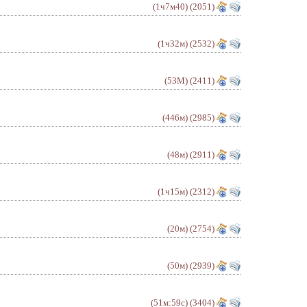
(1ч7м40)
(2051)
(1ч32м)
(2532)
(53М)
(2411)
(446м)
(2985)
(48м)
(2911)
(1ч15м)
(2312)
(20м)
(2754)
(50м)
(2939)
(51м:59с)
(3404)