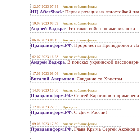
12.07.2023 07:34
Анализ события факты
ИЦ AfterShock
Первая ротация на ледостойкой п
:
10.07.2023 08:39
Анализ события факты
Андрей Ваджра
Что такое война по-американски
:
06.07.2023 08:15
Анализ события факты
Правдаинформ.РФ
Пророчества Преподобного Ла
:
02.07.2023 16:23
Анализ события факты
Андрей Ваджра
В поисках украинской пассионарн
:
17.06.2023 08:06
Анализ события факты
Виталий Аверьянов
Свидание со Христом
:
14.06.2023 16:50
Анализ события факты
Правдаинформ.РФ
Сергей Караганов о применен
:
12.06.2023 22:55
Праздник
Правдаинформ.РФ
С Днём России!
:
09.06.2023 17:50
Анализ события факты
Правдаинформ.РФ
Глава Крыма Сергей Аксёнов о
: