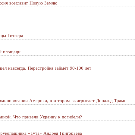
ссия возглавит Новую Землю
сцы Гитлера
й площади
ёл навсегда. Перестройка займёт 90-100 лет
оминировании Америки, в котором выигрывает Дональд Трамп
аиной. Что привело Украину к погибели?
 рукопашника «Тута» Андрея Григорьева