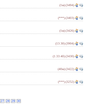
(1м)
(3494)
(***)
(3403)
(1м)
(3426)
(13:30)
(3904)
(1:33:40)
(3430)
(40м)
(3422)
(***)
(3252)
27
28
29
30