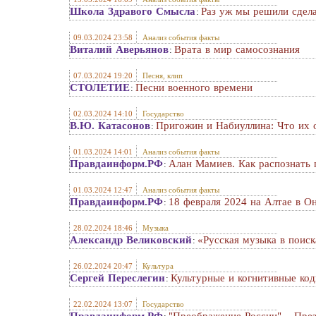
Школа Здравого Смысла
Раз уж мы решили сдел
:
09.03.2024 23:58
Анализ события факты
Виталий Аверьянов
Врата в мир самосознания
:
07.03.2024 19:20
Песня, клип
СТОЛЕТИЕ
Песни военного времени
:
02.03.2024 14:10
Государство
В.Ю. Катасонов
Пригожин и Набиуллина: Что их 
:
01.03.2024 14:01
Анализ события факты
Правдаинформ.РФ
Алан Мамиев. Как распознать 
:
01.03.2024 12:47
Анализ события факты
Правдаинформ.РФ
18 февраля 2024 на Алтае в 
:
28.02.2024 18:46
Музыка
Александр Великовский
«Русская музыка в поис
:
26.02.2024 20:47
Культура
Сергей Переслегин
Культурные и когнитивные ко
:
22.02.2024 13:07
Государство