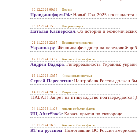
30.12.2024 00:33
Поэзия
Правдаинформ.РФ
Новый Год 2025 посвящается
:
03.12.2024 15:36
Цифровизация
Наталья Касперская
Об истории и экономических
:
21.11.2024 22:17
Военные технологии
Украина.ру
Женщина-фельдшер на передовой: добр
:
17.11.2024 13:52
Анализ события факты
Андрей Ваджра
Гиперреальность Украины: украин
:
16.11.2024 13:57
Финансовая система
Сергей Переслегин
Центробанк России должен бы
:
14.11.2024 20:37
Репрессии
НАБАТ! Запрет на птицеводство подтверждается
04.11.2024 11:23
Анализ события факты
ИЦ AfterShock
Карась прыгал по сковороде
:
03.11.2024 16:50
Анализ события факты
RT на русском
Помогавший ВС России американец
: