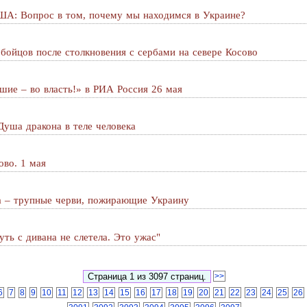
ША: Вопрос в том, почему мы находимся в Украине?
бойцов после столкновения с сербами на севере Косово
шие – во власть!» в РИА Россия 26 мая
уша дракона в теле человека
ово. 1 мая
а – трупные черви, пожирающие Украину
уть с дивана не слетела. Это ужас"
>>
6
7
8
9
10
11
12
13
14
15
16
17
18
19
20
21
22
23
24
25
26