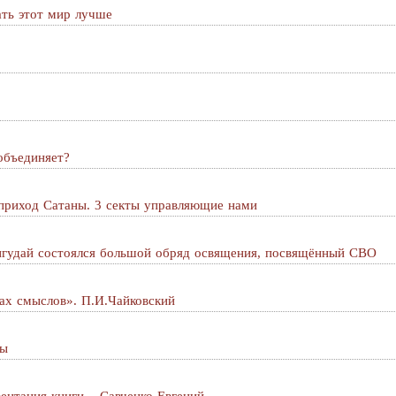
ать этот мир лучше
объединяет?
приход Сатаны. 3 секты управляющие нами
Онгудай состоялся большой обряд освящения, посвящённый СВО
ках смыслов». П.И.Чайковский
ды