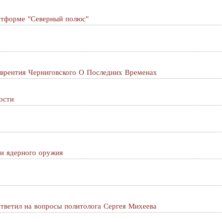
латформе "Северный полюс"
врентия Черниговского О Последних Временах
ости
ии ядерного оружия
тветил на вопросы политолога Сергея Михеева