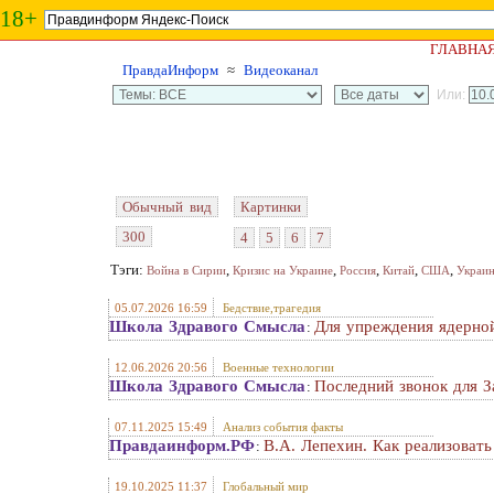
18+
ГЛАВНА
ПравдаИнформ
≈
Видеоканал
Или:
Обычный вид
Картинки
300
4
5
6
7
Тэги:
,
,
,
,
,
Война в Сирии
Кризис на Украине
Россия
Китай
США
Украи
05.07.2026 16:59
Бедствие,трагедия
Школа Здравого Смысла
Для упреждения ядерной
:
12.06.2026 20:56
Военные технологии
Школа Здравого Смысла
Последний звонок для З
:
07.11.2025 15:49
Анализ события факты
Правдаинформ.РФ
В.А. Лепехин. Как реализоват
:
19.10.2025 11:37
Глобальный мир