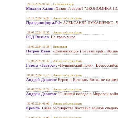
20.10.2024 00:50
Глобальный мир
Михаил Хазин
Хазин Говорит! "ЭКОНОМИКА ПО-
:
19.10.2024 14:22
Анализ события факты
Правдаинформ.РФ
АЛЕКСАНДР ЛУКАШЕНКО. Чем 
:
29.09.2024 16:52
Анализ события факты
RTД Russian
На краю мира
:
11.09.2024 11:38
Видеоклип
Петров Иван
«Кояанискаци» (Koyaanisqatsi; Жизнь
:
17.08.2024 01:32
Анализ события факты
Газета «Завтра»
«Пушкинский полк». Всероссийск
:
01.06.2024 12:19
Анализ события факты
Андрей Девятов
Евреи и Ватикан. Битва не на жиз
:
01.06.2024 11:24
Анализ события факты
Андрей Девятов
"О нашей победе в Мировой войн
:
30.05.2024 09:00
Анализ события факты
Кремль
Глава государства поставил воинов спецо
:
15.05.2024 16:09
Анализ события факты