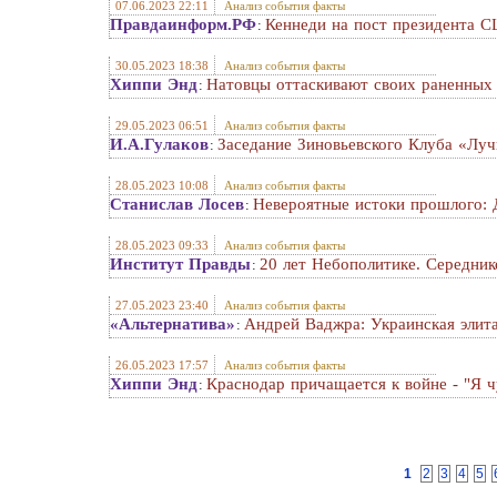
07.06.2023 22:11
Анализ события факты
Правдаинформ.РФ
Кеннеди на пост президента С
:
30.05.2023 18:38
Анализ события факты
Хиппи Энд
Натовцы оттаскивают своих раненных 
:
29.05.2023 06:51
Анализ события факты
И.А.Гулаков
Заседание Зиновьевского Клуба «Луч
:
28.05.2023 10:08
Анализ события факты
Станислав Лосев
Невероятные истоки прошлого: Д
:
28.05.2023 09:33
Анализ события факты
Институт Правды
20 лет Небополитике. Середник
:
27.05.2023 23:40
Анализ события факты
«Альтернатива»
Андрей Ваджра: Украинская элит
:
26.05.2023 17:57
Анализ события факты
Хиппи Энд
Краснодар причащается к войне - "Я ч
:
1
2
3
4
5