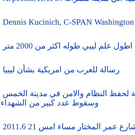
Dennis Kucinich, C-SPAN Washington 
اطول علم ليبي طوله اكثر من 2000 متر
رسالة للعرب من امريكية بشأن ليبيا
ية لحفظ النظام والامن في مدينة الخمس
وسقوط عدد كبير من الشهداء