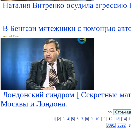
Наталия Витренко осудила агрессию
В Бенгази мятежники с помощью авт
Food of Brain
Лондонский синдром [ Секретные мат
Москвы и Лондона.
<<
1
2
3
4
5
6
7
8
9
10
11
12
13
14
1
3091
3092
3