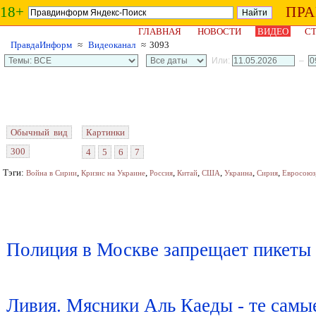
18+
ПР
ГЛАВНАЯ
НОВОСТИ
ВИДЕО
СТ
ПравдаИнформ
≈
Видеоканал
≈ 3093
Или:
–
Обычный вид
Картинки
300
4
5
6
7
Тэги:
,
,
,
,
,
,
,
Война в Сирии
Кризис на Украине
Россия
Китай
США
Украина
Сирия
Евросоюз
Полиция в Москве запрещает пикеты
Ливия. Мясники Аль Каеды - те сам