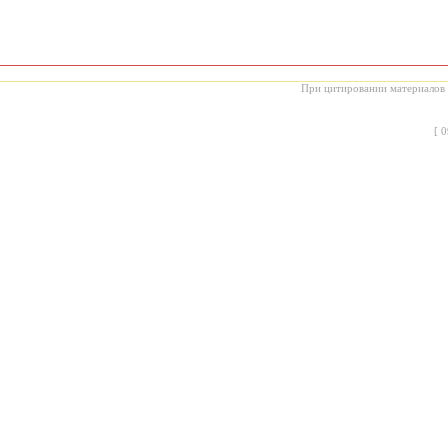
При цитировании материалов с
[
0