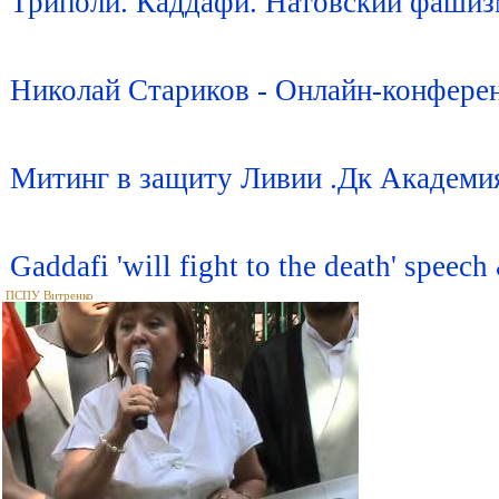
Триполи. Каддафи. Натовский фашиз
Николай Стариков - Онлайн-конфере
Митинг в защиту Ливии .Дк Академия
Gaddafi 'will fight to the death' spee
ПСПУ Витренко