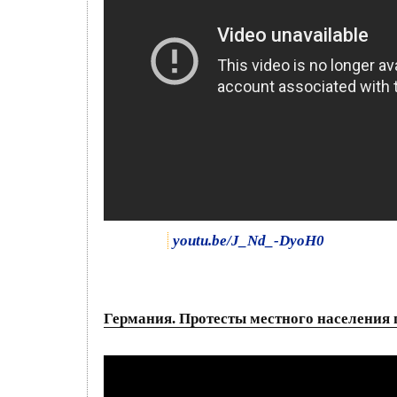
youtu.be/J_Nd_-DyoH0
Германия. Протесты местного населения