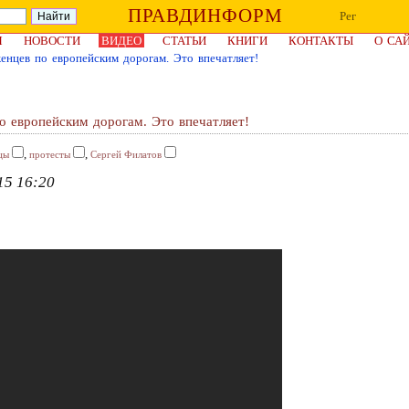
ПРАВДИНФОРМ
Рег
Я
НОВОСТИ
ВИДЕО
СТАТЬИ
КНИГИ
КОНТАКТЫ
О СА
енцев по европейским дорогам. Это впечатляет!
о европейским дорогам. Это впечатляет!
,
,
цы
протесты
Сергей Филатов
15 16:20