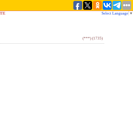
ЙТЕ
Select Language
▼
(***)
(1735)