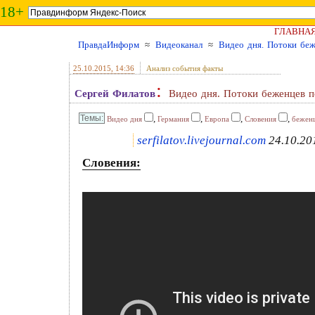
18+
ГЛАВНА
ПравдаИнформ
≈
Видеоканал
≈
Видео дня. Потоки беж
25.10.2015
, 14:36
Анализ события факты
:
Сергей Филатов
Видео дня. Потоки беженцев п
,
,
,
,
Видео дня
Германия
Европа
Словения
бежен
serfilatov.livejournal.com
24.10.20
Словения: