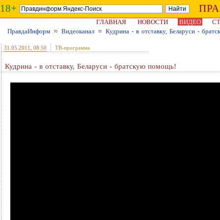
18+
ПР
ГЛАВНАЯ
НОВОСТИ
ВИДЕО
СТ
ПравдаИнформ
≈
Видеоканал
≈
Кудрина - в отставку, Беларуси - брат
31.05.2011
, 08:50
ТВ-программа
Кудрина - в отставку, Беларуси - братскую помощь!