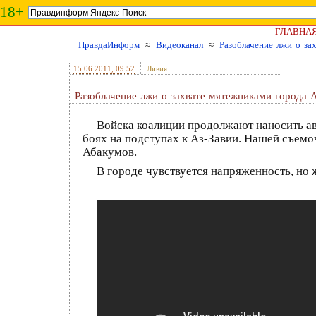
18+
ГЛАВНА
ПравдаИнформ
≈
Видеоканал
≈
Разоблачение лжи о за
15.06.2011
, 09:52
Ливия
Разоблачение лжи о захвате мятежниками города 
Войска коалиции продолжают наносить а
боях на подступах к Аз-Завии. Нашей съемо
Абакумов.
В городе чувствуется напряженность, но 