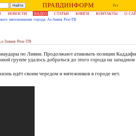
ПРАВДИНФОРМ
Рег
Я
НОВОСТИ
ВИДЕО
СТАТЬИ
КНИГИ
КОНТАКТЫ
О СА
хвате мятежниками города Аз-Завия Рен-ТВ
Аз-Завия Рен-ТВ
виаудары по Ливии. Продолжают атаковать позиции Каддафи
чной группе удалось добраться до этого города на западном
жизнь идёт своим чередом и мятежников в городе нет.