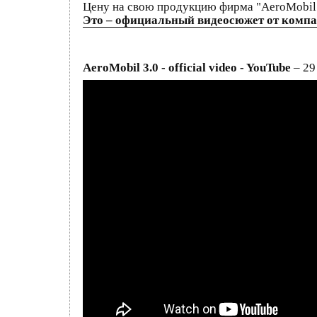
Цену на свою продукцию фирма "AeroMobil" 
Это – официальный видеосюжет от компа
AeroMobil 3.0 - official video - YouTube
– 29 