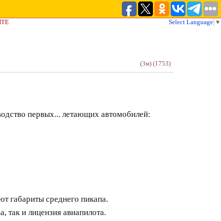
ЙТЕ
Select Language
▼
(3м)
(1753)
водство первых... летающих автомобилей:
ют габариты среднего пикапа.
, так и лицензия авиапилота.