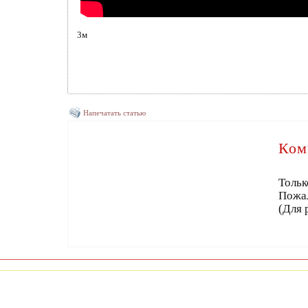
3м
Напечатать статью
Ком
Тольк
Пожа
(Для 