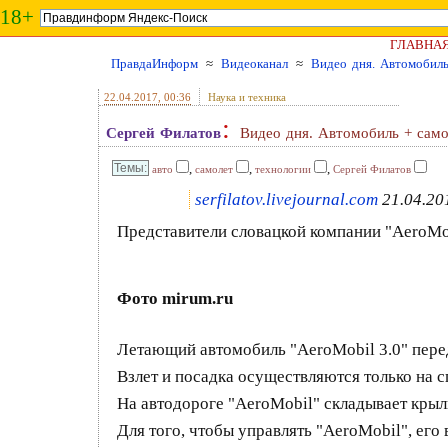
18+
ГЛАВНА
ПравдаИнформ
≈
Видеоканал
≈
Видео дня. Автомобиль
22.04.2017
, 00:36
Наука и техника
:
Сергей Филатов
Видео дня. Автомобиль + само
,
,
,
авто
самолет
технологии
Сергей Филатов
serfilatov.livejournal.com
21.04.20
Представители словацкой компании "AeroMob
Фото mirum.ru
Летающий автомобиль "AeroMobil 3.0" пере
Взлет и посадка осуществляются только на
На автодороге "AeroMobil" складывает крыл
Для того, чтобы управлять "AeroMobil", его