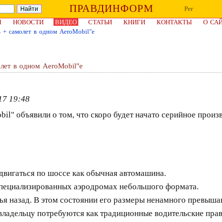
ПРАВДИНФОРМ
Рег
Я
НОВОСТИ
ВИДЕО
СТАТЬИ
КНИГИ
КОНТАКТЫ
О СА
 + самолет в одном AeroMobil"e
лет в одном AeroMobil"e
17 19:48
il" объявили о том, что скоро будет начато серийное произ
двигаться по шоссе как обычная автомашина.
 специализированных аэродромах небольшого формата.
ья назад. В этом состоянии его размеры ненамного превыша
 владельцу потребуются как традиционные водительские права