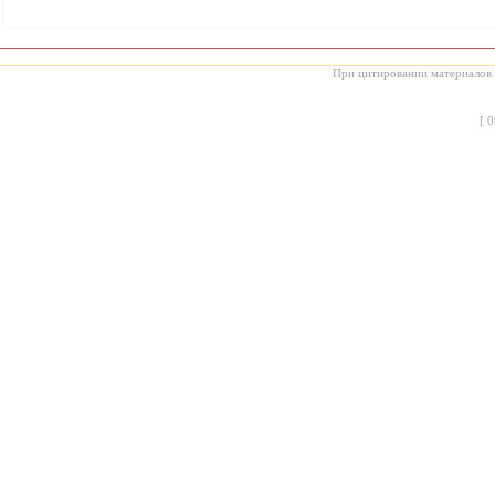
При цитировании материалов с
[
0