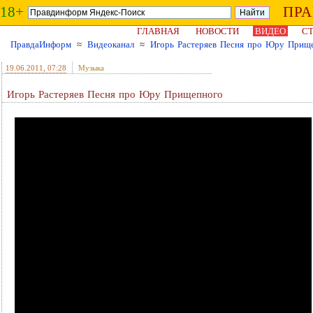
18+
ПР
ГЛАВНАЯ
НОВОСТИ
ВИДЕО
СТ
ПравдаИнформ
≈
Видеоканал
≈
Игорь Растеряев Песня про Юру Прищ
19.06.2011
, 07:28
Музыка
Игорь Растеряев Песня про Юру Прищепного