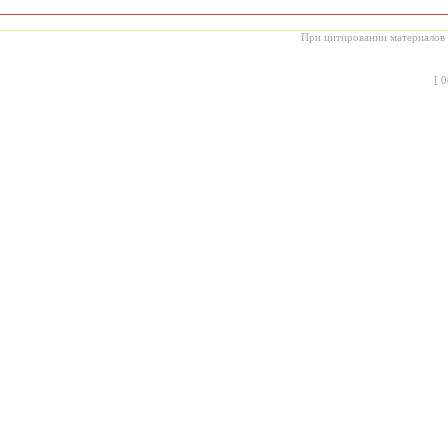
При цитировании материалов с
[
0