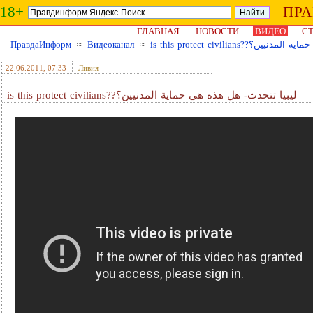
18+
ПР
ГЛАВНАЯ
НОВОСТИ
ВИДЕО
СТ
ПравдаИнформ
≈
Видеоканал
≈
is this protect civilians?
22.06.2011
, 07:33
Ливия
is this protect civilians??ليبيا تتحدث- هل هذه هي حماية المدنيين؟